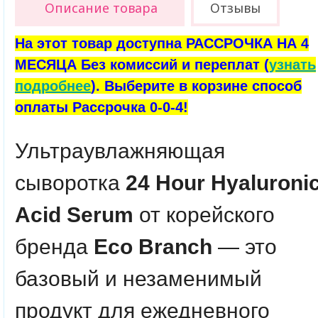
Описание товара
Отзывы
На этот товар доступна РАССРОЧКА НА 4
МЕСЯЦА Без комиссий и переплат (
узнать
подробнее
). Выберите в корзине способ
оплаты Рассрочка 0-0-4!
Ультраувлажняющая
сыворотка
24 Hour Hyaluroni
Acid Serum
от корейского
бренда
Eco Branch
— это
базовый и незаменимый
продукт для ежедневного