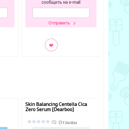
сообщить на e-mail
со
В закладки
В заклад
Skin Balancing Centella Cica
Hydro Boo
Zero Serum [Dearboo]
Factory]
Отзывы