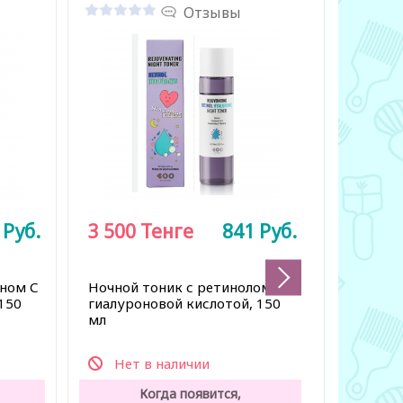
Отзывы
1
Руб.
3 500
Тенге
841
Руб.
2 500
ином С
Ночной тоник с ретинолом и
Пенка д
150
гиалуроновой кислотой, 150
древесн
мл
точек, 1
Нет в наличии
Нет 
Когда появится,
К