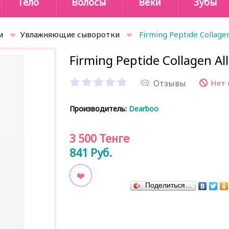
Тело
Волосы
Веки
Зубы
и
Увлажняющие сыворотки
Firming Peptide Collage
Firming Peptide Collagen A
Отзывы
Нет 
Производитель:
Dearboo
3 500
Тенге
841
Руб.
Поделиться…
В закладки