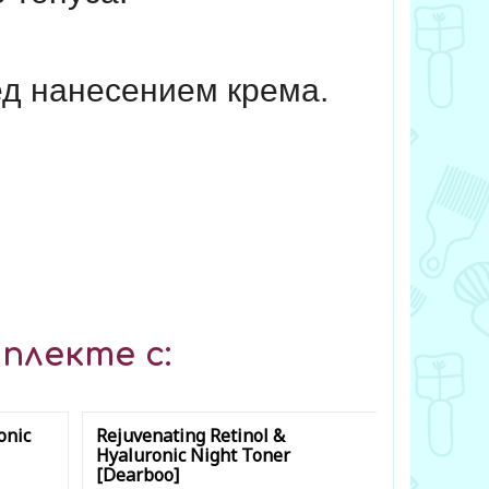
ед нанесением крема.
плекте с:
onic
Rejuvenating Retinol &
Natural C
Hyaluronic Night Toner
Cleansing 
[Dearboo]