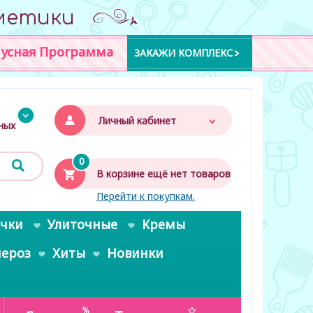
метики
усная Программа
ЗАКАЖИ КОМПЛЕКС
Личный кабинет
дных
0
В корзине ещё нет товаров
Перейти к покупкам.
очки
Улиточные
Кремы
пероз
Хиты
Новинки