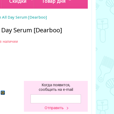
Скидки
Товар дня
n All Day Serum [Dearboo]
ll Day Serum [Dearboo]
в наличии
Когда появится,
сообщить на e-mail