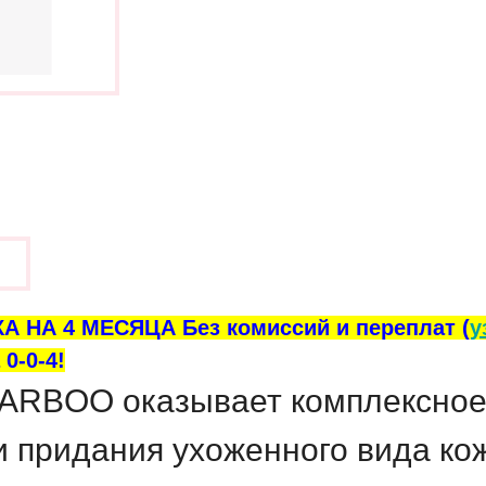
ы
А НА 4 МЕСЯЦА Без комиссий и переплат (
у
0-0-4!
ARBOO оказывает комплексное
 придания ухоженного вида ко