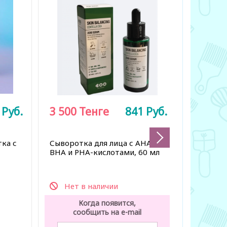
3
Руб.
3 500
Тенге
841
Руб.
4 400
8 800 Тен
ка с
Сыворотка для лица с AHA,
Увлажня
BHA и PHA-кислотами, 60 мл
лица с 
кислотой
Нет в наличии
Нет 
Когда появится,
К
сообщить на e-mail
со