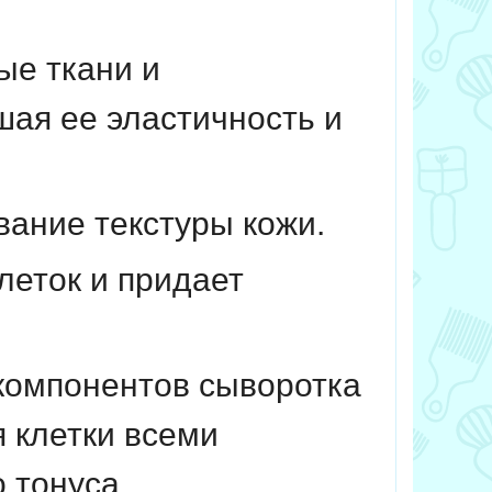
ые ткани и
шая ее эластичность и
вание текстуры кожи.
леток и придает
компонентов сыворотка
 клетки всеми
 тонуса.