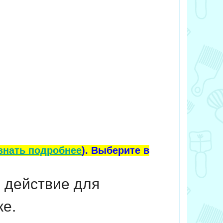
знать подробнее
). Выберите в
 действие для
же.