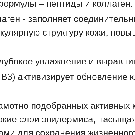
ормулы – пептиды и коллаген.
аген - заполняет соединительн
кулярную структуру кожи, повы
глубокое увлажнение и выравни
В3) активизирует обновление к
рамотно подобранных активных 
окие слои эпидермиса, насыщая
ми для сохранения жизненного