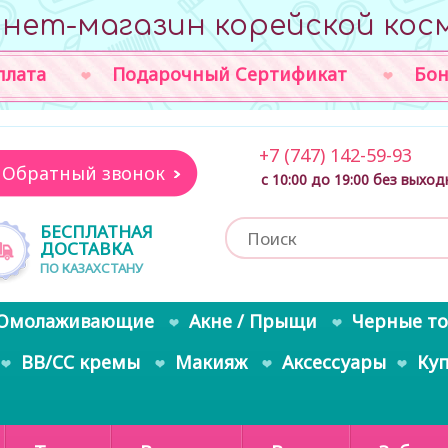
нет-магазин корейской кос
плата
Подарочный Сертификат
Бон
+7 (747) 142-59-93
Обратный звонок
с 10:00 до 19:00 без выхо
БЕСПЛАТНАЯ
ДОСТАВКА
ПО КАЗАХСТАНУ
Омолаживающие
Акне / Прыщи
Черные т
BB/CC кремы
Макияж
Аксессуары
Ку