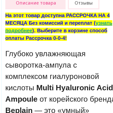
Описание товара
Отзывы
На этот товар доступна РАССРОЧКА НА 4
МЕСЯЦА Без комиссий и переплат (
узнать
подробнее
). Выберите в корзине способ
оплаты Рассрочка 0-0-4!
Глубоко увлажняющая
сыворотка-ампула с
комплексом гиалуроновой
кислоты
Multi Hyaluronic Acid
Ampoule
от корейского бренд
Beplain
— это «умный»