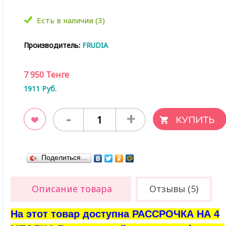
Есть в наличии (3)
Производитель:
FRUDIA
7 950
Тенге
1911
Руб.
-
+
ладки
Поделиться…
Описание товара
Отзывы (5)
На этот товар доступна РАССРОЧКА НА 4