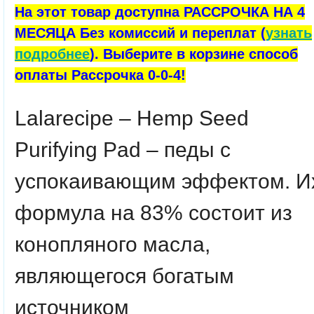
На этот товар доступна РАССРОЧКА НА 4
МЕСЯЦА Без комиссий и переплат (
узнать
подробнее
). Выберите в корзине способ
оплаты Рассрочка 0-0-4!
Lalarecipe – Hemp Seed
Purifying Pad – педы с
успокаивающим эффектом. И
формула на 83% состоит из
конопляного масла,
являющегося богатым
источником