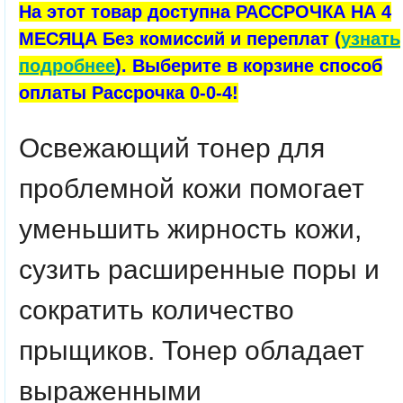
На этот товар доступна РАССРОЧКА НА 4
МЕСЯЦА Без комиссий и переплат (
узнать
подробнее
). Выберите в корзине способ
оплаты Рассрочка 0-0-4!
Освежающий тонер для
проблемной кожи помогает
уменьшить жирность кожи,
сузить расширенные поры и
сократить количество
прыщиков. Тонер обладает
выраженными