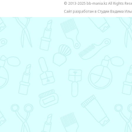
© 2013-2025 bb-mania.kz All Rights Res
Сайт разработан в Студии Вадима Иль