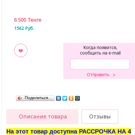
6 500
Тенге
1562
Руб.
Когда появится,
сообщить на e-mail
ладки
Поделиться…
Описание товара
Отзывы
На этот товар доступна РАССРОЧКА НА 4