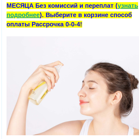
МЕСЯЦА Без комиссий и переплат (
узнать
подробнее
). Выберите в корзине способ
оплаты Рассрочка 0-0-4!