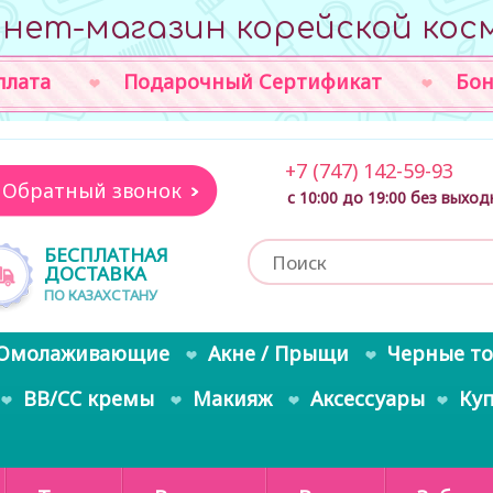
нет-магазин корейской кос
плата
Подарочный Сертификат
Бон
+7 (747) 142-59-93
Обратный звонок
с 10:00 до 19:00 без выхо
БЕСПЛАТНАЯ
ДОСТАВКА
ПО КАЗАХСТАНУ
Омолаживающие
Акне / Прыщи
Черные т
BB/CC кремы
Макияж
Аксессуары
Ку