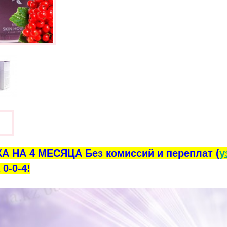
ы
А НА 4 МЕСЯЦА Без комиссий и переплат (
у
0-0-4!