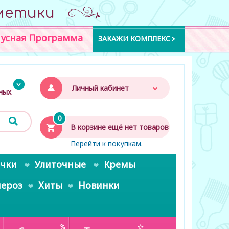
метики
усная Программа
ЗАКАЖИ КОМПЛЕКС
Личный кабинет
дных
0
В корзине ещё нет товаров
Перейти к покупкам.
очки
Улиточные
Кремы
пероз
Хиты
Новинки