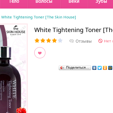
Тело
Волосы
Веки
Зубы
White Tightening Toner [The Skin House]
White Tightening Toner [Th
Отзывы
Нет 
В закладки
Поделиться…