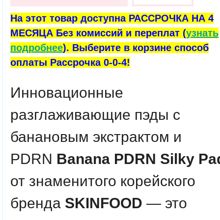
На этот товар доступна РАССРОЧКА НА 4
МЕСЯЦА Без комиссий и переплат (
узнать
подробнее
). Выберите в корзине способ
оплаты Рассрочка 0-0-4!
Инновационные
разглаживающие пэды с
банановым экстрактом и
PDRN
Banana PDRN Silky Pa
от знаменитого корейского
бренда
SKINFOOD
— это