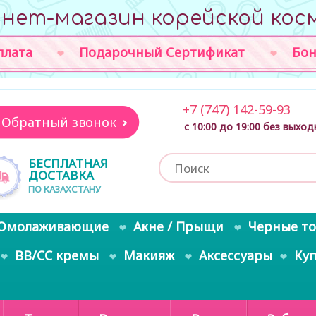
нет-магазин корейской кос
плата
Подарочный Сертификат
Бон
+7 (747) 142-59-93
Обратный звонок
с 10:00 до 19:00 без выхо
БЕСПЛАТНАЯ
ДОСТАВКА
ПО КАЗАХСТАНУ
Омолаживающие
Акне / Прыщи
Черные т
BB/CC кремы
Макияж
Аксессуары
Ку