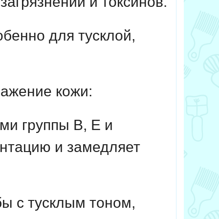
загрязнений и токсинов.
обенно для тусклой,
ажение кожи:
и группы B, Е и
ентацию и замедляет
ы с тусклым тоном,