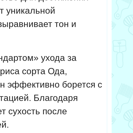
ет уникальной
выравнивает тон и
ндартом» ухода за
 риса сорта Ода,
Он эффективно борется с
тацией. Благодаря
т сухость после
й.