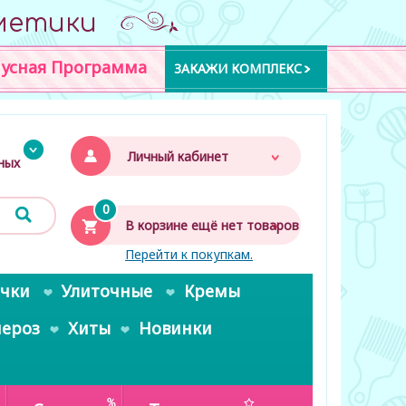
метики
усная Программа
ЗАКАЖИ КОМПЛЕКС
Личный кабинет
дных
0
В корзине ещё нет товаров
Перейти к покупкам.
очки
Улиточные
Кремы
пероз
Хиты
Новинки