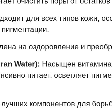
ает очистить поры от остатков 
ходит для всех типов кожи, ос
 пигментации.
лена на оздоровление и преобр
ran Water):
Насыщен витаминам
нсивно питает, осветляет пигм
 лучших компонентов для борьб