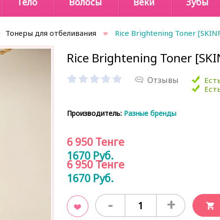
Тело
Волосы
Веки
Зубы
Тонеры для отбеливания
Rice Brightening Toner [SKI
Rice Brightening Toner [S
Отзывы
Есть
Есть
Производитель:
Разные бренды
6 950
Тенге
1670
Руб.
6 950
Тенге
1670
Руб.
-
+