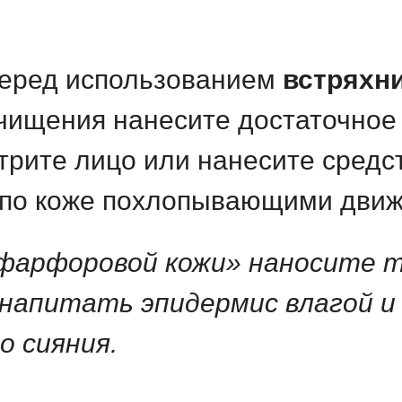
еред использованием
встряхн
чищения нанесите достаточное 
отрите лицо или нанесите средс
 по коже похлопывающими дви
арфоровой кожи» наносите то
напитать эпидермис влагой и
о сияния.