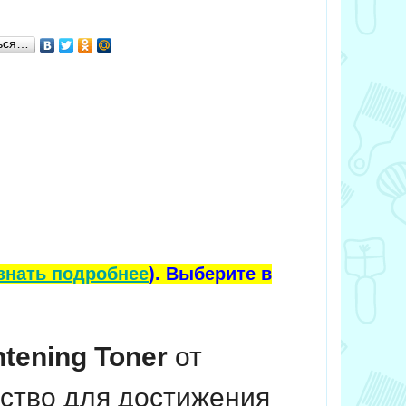
ься…
знать подробнее
). Выберите в
htening Toner
от
ство для достижения