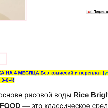
В закладки
Поделит
ы
А НА 4 МЕСЯЦА Без комиссий и переплат (
у
0-0-4!
основе рисовой воды
Rice Brig
NFOOD
— это классическое сред