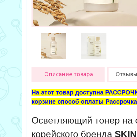
Описание товара
Отзыв
На этот товар доступна РАССРОЧК
корзине способ оплаты Рассрочка 
Осветляющий тонер на 
корейского бренда
SKI