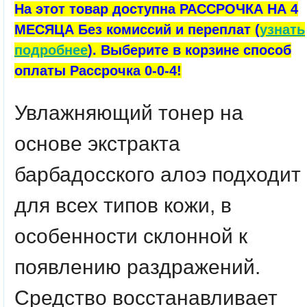
На этот товар доступна РАССРОЧКА НА 4
МЕСЯЦА Без комиссий и переплат (
узнать
подробнее
). Выберите в корзине способ
оплаты Рассрочка 0-0-4!
Увлажняющий тонер на
основе экстракта
барбадосского алоэ подходит
для всех типов кожи, в
особенности склонной к
появлению раздражений.
Средство восстанавливает