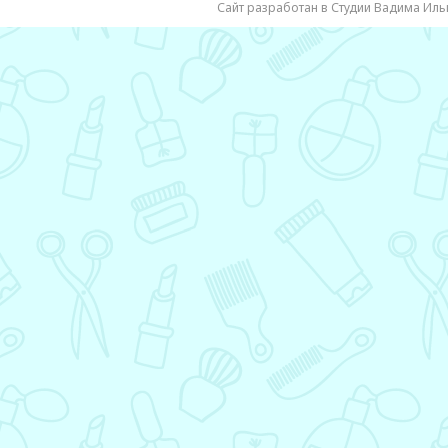
Сайт разработан в Студии Вадима Иль