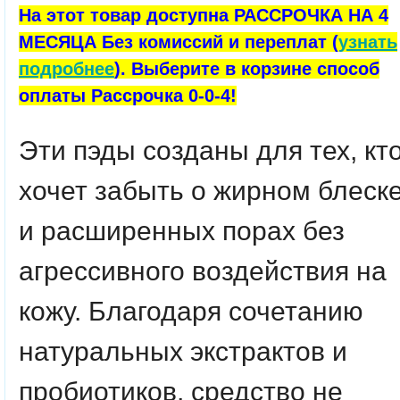
На этот товар доступна РАССРОЧКА НА 4
МЕСЯЦА Без комиссий и переплат (
узнать
подробнее
). Выберите в корзине способ
оплаты Рассрочка 0-0-4!
Эти пэды созданы для тех, кт
хочет забыть о жирном блеск
и расширенных порах без
агрессивного воздействия на
кожу. Благодаря сочетанию
натуральных экстрактов и
пробиотиков, средство не