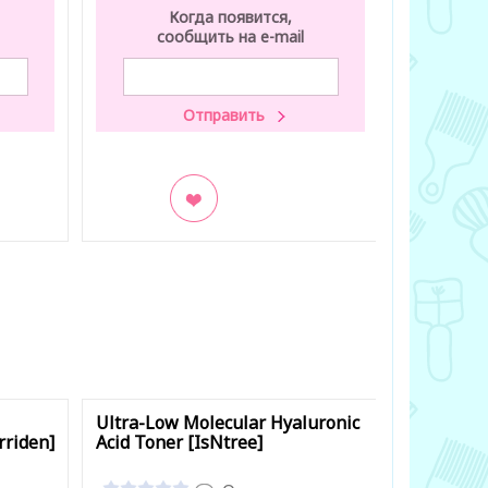
Когда появится,
К
сообщить на e-mail
со
В закладки
В заклад
Ultra-Low Molecular Hyaluronic
1025 Dokd
rriden]
Acid Toner [IsNtree]
[Round La