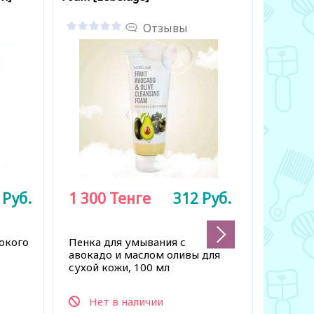
Отзывы
8
Руб.
1 300
Тенге
312
Руб.
200
Те
бокого
Пенка для умывания с
Тканева
авокадо и маслом оливы для
огурца, 
сухой кожи, 100 мл
Нет в наличии
Нет 