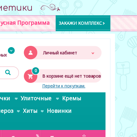
метики
усная Программа
ЗАКАЖИ КОМПЛЕКС
Личный кабинет
дных
0
В корзине ещё нет товаров
Перейти к покупкам.
очки
Улиточные
Кремы
пероз
Хиты
Новинки