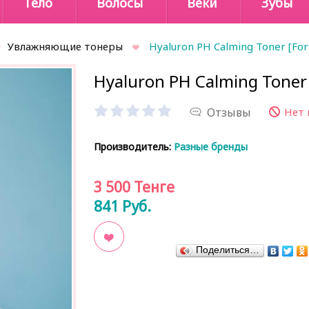
Тело
Волосы
Веки
Зубы
Увлажняющие тонеры
Hyaluron PH Calming Toner [For
Hyaluron PH Calming Toner 
Отзывы
Нет 
Производитель:
Разные бренды
3 500
Тенге
841
Руб.
Поделиться…
В закладки