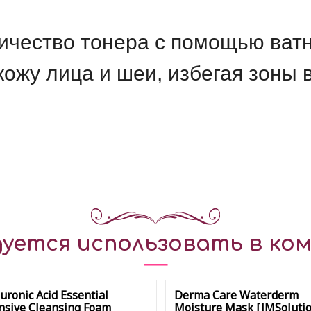
чество тонера с помощью ватн
жу лица и шеи, избегая зоны во
уется использовать в ком
uronic Acid Essential
Derma Care Waterderm
nsive Cleansing Foam
Moisture Mask [JMSolutio