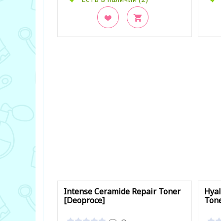
В закладки
В з
Intense Ceramide Repair Toner
Hyal
[Deoproce]
Tone