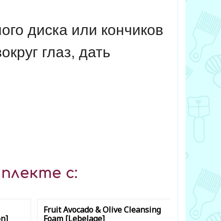
ого диска или кончиков
круг глаз, дать
плекте с:
Fruit Avocado & Olive Cleansing
Cucumber
n]
Foam [Lebelage]
Mask [Foo