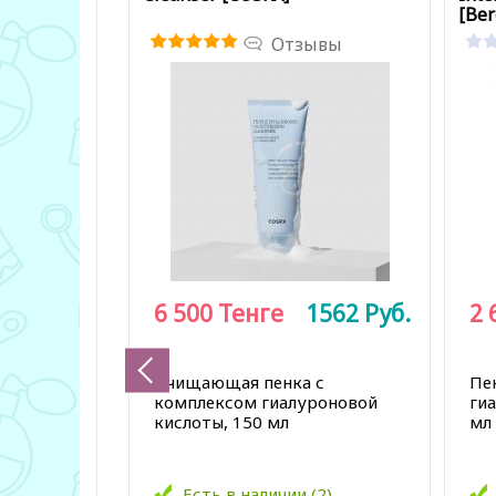
[Be
Отзывы
6 500
Тенге
1562
Руб.
2 
Очищающая пенка с
Пе
комплексом гиалуроновой
ги
кислоты, 150 мл
мл
Есть в наличии (2)