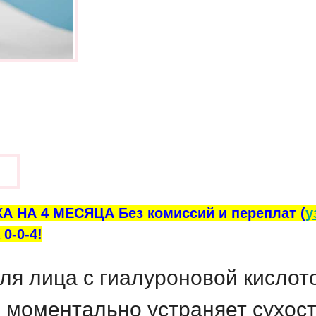
ы
А НА 4 МЕСЯЦА Без комиссий и переплат (
у
0-0-4!
я лица с гиалуроновой кислото
 моментально устраняет сухость