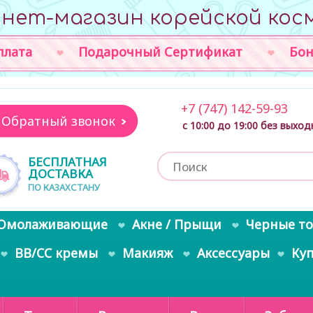
нет-магазин корейской кос
плата
Подарочный Сертификат
Бон
+7 (747) 142-59-93
Обратный звонок
с 10:00 до 19:00 без выхо
БЕСПЛАТНАЯ
ДОСТАВКА
ПО КАЗАХСТАНУ
Омолаживающие
Акне / Прыщи
Черные т
BB/CC кремы
Макияж
Аксессуары
Ку