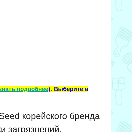
знать подробнее
). Выберите в
e Seed корейского бренда
ки загрязнений,