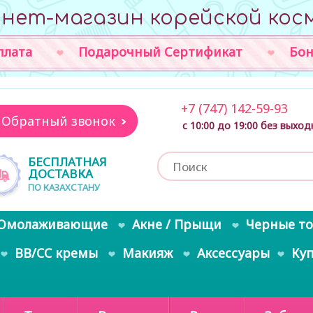
нет-магазин корейской кос
плата
Подарочный Сертификат
Бон
+7 (747) 142-59-93
Обратный звонок
с 10:00 до 19:00 без выхо
БЕСПЛАТНАЯ
ДОСТАВКА
ПО КАЗАХСТАНУ
Омолаживающие
Акне / Прыщи
Черные т
BB/CC кремы
Макияж
Аксессуары
Ку