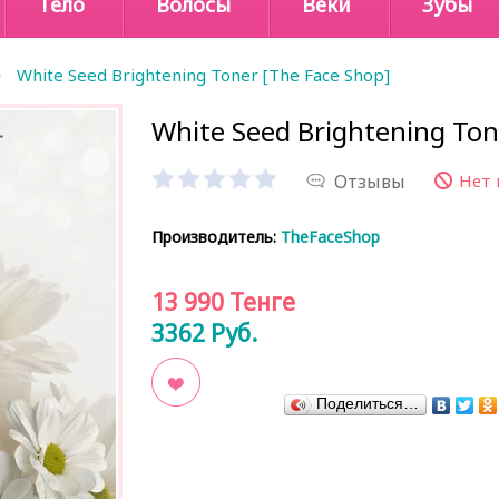
Тело
Волосы
Веки
Зубы
White Seed Brightening Toner [The Face Shop]
White Seed Brightening Ton
Отзывы
Нет 
Производитель:
TheFaceShop
13 990
Тенге
3362
Руб.
Поделиться…
В закладки