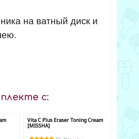
ника на ватный диск и
шею.
плекте с:
eam
Vita C Plus Eraser Toning Cream
AHA BHA 
[MISSHA]
[MEDI-PE