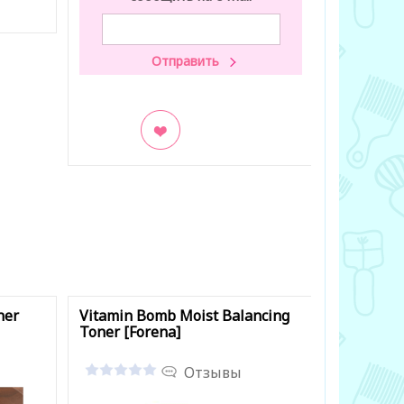
В закладки
В заклад
ner
Vitamin Bomb Moist Balancing
Bird's Ne
Toner [Forena]
Toner [Ec
Отзывы