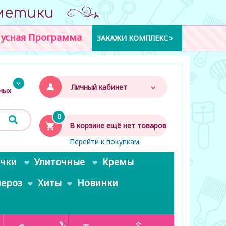
метики
усная Программа
ЗАКАЖИ КОМПЛЕКС
Личный кабинет
дных
0
В корзине ещё нет товаров
Перейти к покупкам.
очки
Улиточные
Кремы
пероз
Хиты
Новинки