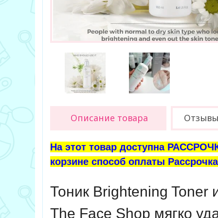
Описание товара
Отзыв
На этот товар доступна РАССРОЧК
корзине способ оплаты Рассрочка 
Тоник Brightening Toner
The Face Shop мягко уда