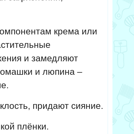
компонентам крема или
астительные
жения и замедляют
ромашки и люпина –
е.
клость, придают сияние.
кой плёнки.