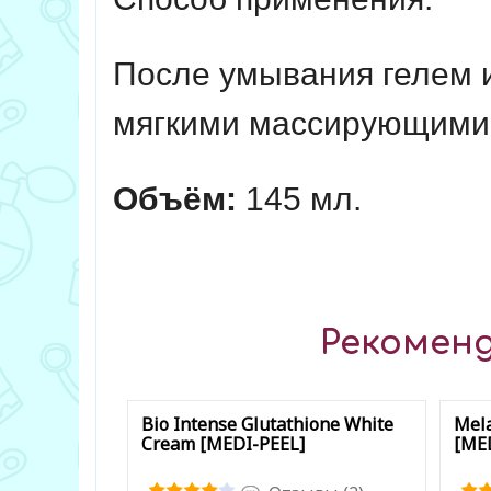
После умывания гелем и
мягкими массирующими 
Объём:
145 мл.
Рекоменд
Bio Intense Glutathione White
Mela
Cream [MEDI-PEEL]
[ME