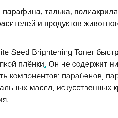
, парафина, талька, полиакрил
расителей и продуктов животно
te Seed Brightening Toner быст
пкой плёнки
.
Он не содержит ни
ь компонентов: парабенов, пар
льных масел, искусственных к
ия.