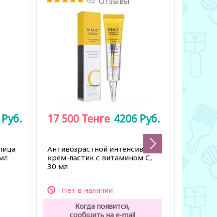
Отзывы
5
Руб.
17 500
Тенге
4206
Руб.
5 175
6 900 Тен
Обновл
лица
Антивозрастной интенсивный
комплек
 мл
крем-ластик с витамином С,
30 мл
Нет в наличии
Нет 
Когда появится,
К
сообщить на e-mail
со