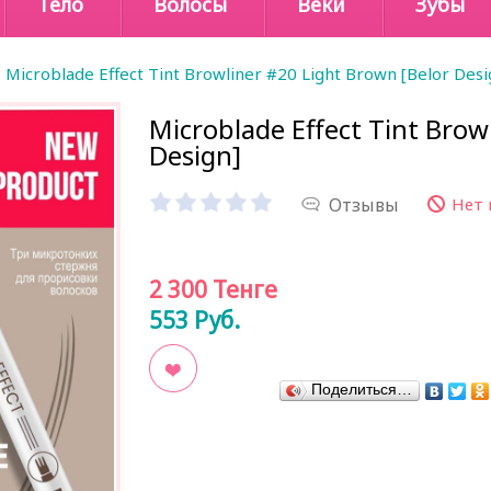
Тело
Волосы
Веки
Зубы
Microblade Effect Tint Browliner #20 Light Brown [Belor Desi
Microblade Effect Tint Brow
Design]
Отзывы
Нет 
2 300
Тенге
553
Руб.
Поделиться…
В закладки