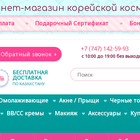
нет-магазин корейской кос
плата
Подарочный Сертификат
Бон
+7 (747) 142-59-93
Обратный звонок
с 10:00 до 19:00 без выхо
БЕСПЛАТНАЯ
ДОСТАВКА
ПО КАЗАХСТАНУ
Омолаживающие
Акне / Прыщи
Черные т
BB/CC кремы
Макияж
Аксессуары
Ку