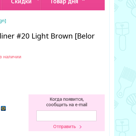
Скидки
Товар дня
gn]
liner #20 Light Brown [Belor
в наличии
Когда появится,
сообщить на e-mail