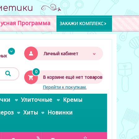
метики
усная Программа
ЗАКАЖИ КОМПЛЕКС
Личный кабинет
дных
0
В корзине ещё нет товаров
Перейти к покупкам.
очки
Улиточные
Кремы
пероз
Хиты
Новинки