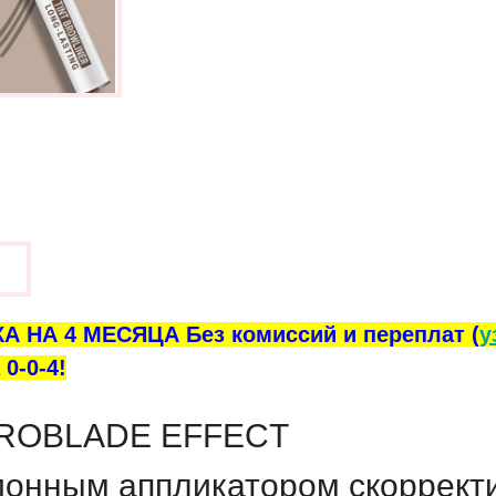
ы
А НА 4 МЕСЯЦА Без комиссий и переплат (
у
0-0-4!
ICROBLADE EFFECT
ационным аппликатором скоррект