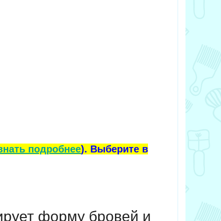
знать подробнее
). Выберите в
ирует форму бровей и