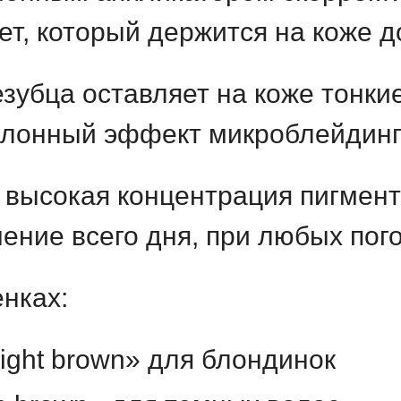
ет, который держится на коже д
зубца оставляет на коже тонк
алонный эффект микроблейдин
 высокая концентрация пигмент
чение всего дня, при любых пог
енках:
ight brown» для блондинок