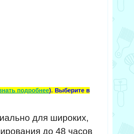
знать подробнее
). Выберите в
циально для широких,
ирования до 48 часов