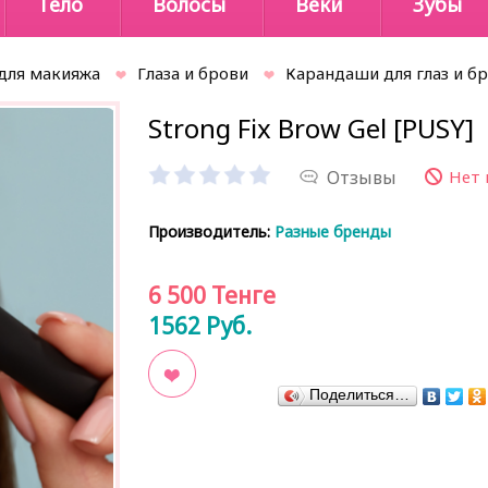
Тело
Волосы
Веки
Зубы
для макияжа
Глаза и брови
Карандаши для глаз и б
Strong Fix Brow Gel [PUSY]
Отзывы
Нет 
Производитель:
Разные бренды
6 500
Тенге
1562
Руб.
Поделиться…
В закладки