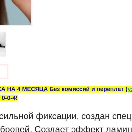
ы
А НА 4 МЕСЯЦА Без комиссий и переплат (
у
0-0-4!
-сильной фиксации, создан спе
 бровей. Создает эффект ламин