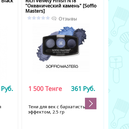
 Black
Rich Velvety Finish N18
Rich Velv
"Океанический камень" [Soffio
"Космиче
Masters]
Masters]
Отзывы
9
Руб.
1 500
Тенге
361
Руб.
1 500
я
Тени для век с бархатистым
Тени дл
эффектом, 2.5 гр
эффектом