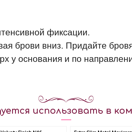
нтенсивной фиксации.
вая брови вниз. Придайте бро
рх у основания и по направлен
уется использовать в ком