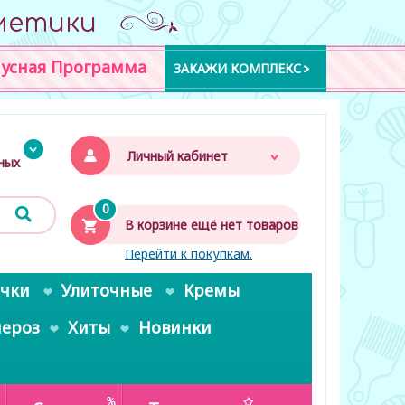
метики
усная Программа
ЗАКАЖИ КОМПЛЕКС
Личный кабинет
дных
0
В корзине ещё нет товаров
Перейти к покупкам.
очки
Улиточные
Кремы
пероз
Хиты
Новинки