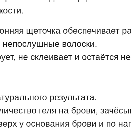
кости.
онняя щеточка обеспечивает р
 непослушные волоски.
ет, не склеивает и остаётся не
атурального результата.
ичество геля на брови, зачёсы
ерх у основания брови и по на