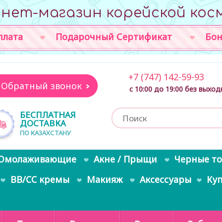
нет-магазин корейской кос
плата
Подарочный Сертификат
Бон
+7 (747) 142-59-93
Обратный звонок
с 10:00 до 19:00 без выхо
БЕСПЛАТНАЯ
ДОСТАВКА
ПО КАЗАХСТАНУ
Омолаживающие
Акне / Прыщи
Черные т
BB/CC кремы
Макияж
Аксессуары
Ку