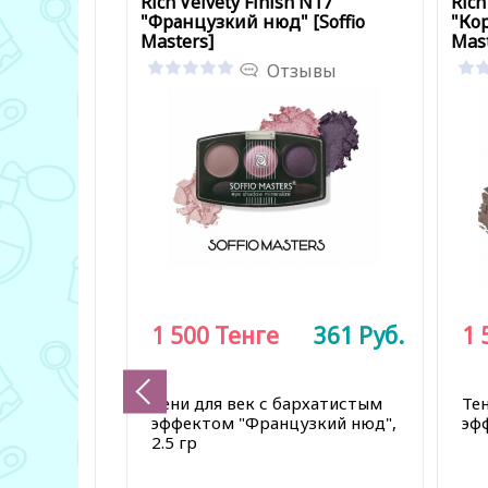
Rich Velvety Finish N17
Rich
"Французкий нюд" [Soffio
"Ко
Masters]
Mast
Отзывы
1 500
Тенге
361
Руб.
1 
Тени для век с бархатистым
Те
эффектом "Французкий нюд",
эфф
2.5 гр