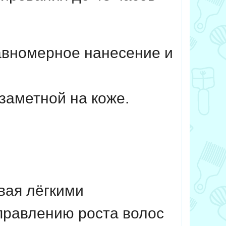
авномерное нанесение и
заметной на коже.
вая лёгкими
правлению роста волос