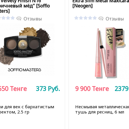
 Velvety Finish N16
Extra Slim Metal Maxicara
ричневый мёд" [Soffio
[Neogen]
ers]
Отзывы
Отзывы
550
Тенге
373
Руб.
9 900
Тенге
237
ни для век с бархатистым
Несмывая металлическа
ектом, 2.5 гр
тушь для ресниц, 6 мл