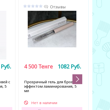
Отзывы
2
Руб.
4 500
Тенге
1082
Руб.
1 800
овей с
Прозрачный гель для бровей с
Мыло дл
я, 5
эффектом ламинирования, 5
бровей, 
мл
Нет в наличии
Нет 