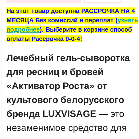
На этот товар доступна РАССРОЧКА НА 4
МЕСЯЦА Без комиссий и переплат (
узнать
подробнее
). Выберите в корзине способ
оплаты Рассрочка 0-0-4!
Лечебный гель-сыворотка
для ресниц и бровей
«Активатор Роста» от
культового белорусского
бренда LUXVISAGE
— это
незаменимое средство для