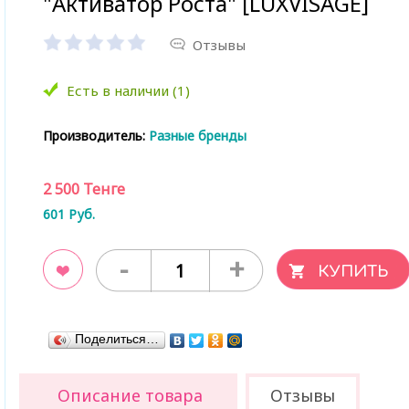
"Активатор Роста" [LUXVISAGE]
Отзывы
Есть в наличии (1)
Производитель:
Разные бренды
2 500
Тенге
601
Руб.
-
+
ладки
Поделиться…
Описание товара
Отзывы