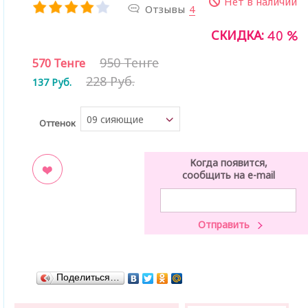
Нет в наличии
Отзывы
4
СКИДКА:
40 %
950 Тенге
570
Тенге
228 Руб.
137
Руб.
09 сияющие
Оттенок
небеса
Когда появится,
сообщить на e-mail
ладки
Поделиться…