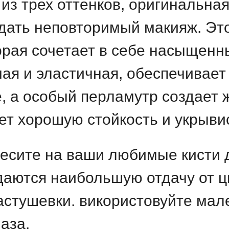
из трех оттенков, оригинальна
здать неповторимый макияж. Эт
орая сочетает в себе насыщенны
мая и эластичная, обеспечивае
, а особый перламутр создает 
т хорошую стойкость и укрывис
сите на ваши любимые кисти д
даются наибольшую отдачу от ц
растушевки. використовуйте ма
лаза.