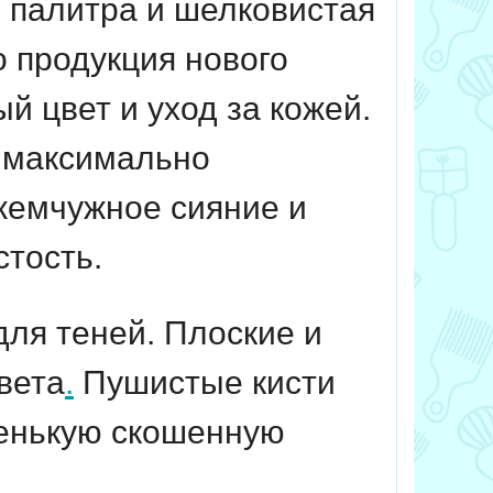
я палитра и шелковистая
о продукция нового
й цвет и уход за кожей.
т максимально
жемчужное сияние и
тость.
ля теней. Плоские и
вета
.
Пушистые кисти
ленькую скошенную