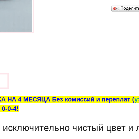
Поделит
ы
А НА 4 МЕСЯЦА Без комиссий и переплат (
у
0-0-4!
исключительно чистый цвет и л