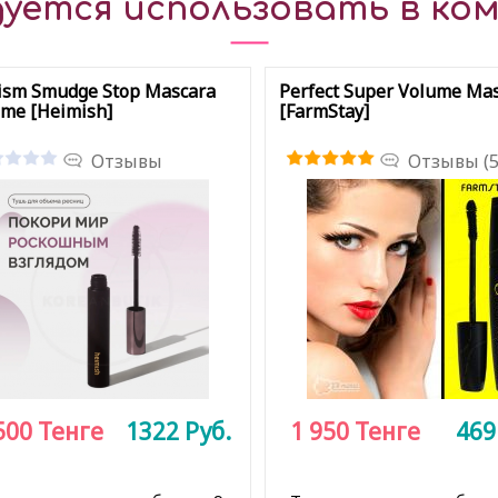
уется использовать в ком
ism Smudge Stop Mascara
Perfect Super Volume Ma
me [Heimish]
[FarmStay]
Отзывы
Отзывы (5
500
Тенге
1322
Руб.
1 950
Тенге
46