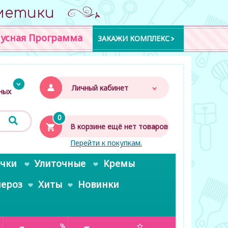
метики
усная Программа
ЗАКАЖИ КОМПЛЕКС
Личный кабинет
дных
0
В корзине ещё нет товаров
Перейти к покупкам.
очки
Улиточные
Кремы
пероз
Хиты
Новинки