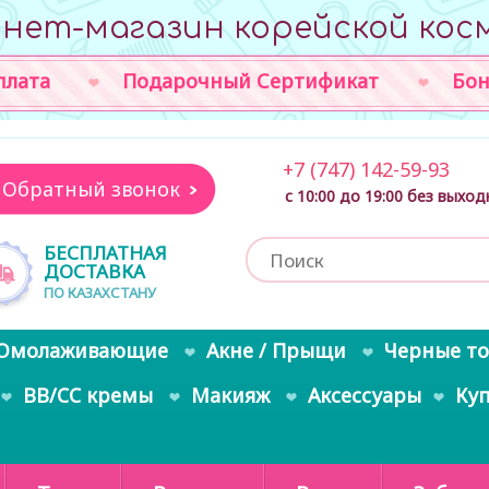
нет-магазин корейской кос
плата
Подарочный Сертификат
Бон
+7 (747) 142-59-93
Обратный звонок
с 10:00 до 19:00 без выхо
БЕСПЛАТНАЯ
ДОСТАВКА
ПО КАЗАХСТАНУ
Омолаживающие
Акне / Прыщи
Черные т
BB/CC кремы
Макияж
Аксессуары
Ку