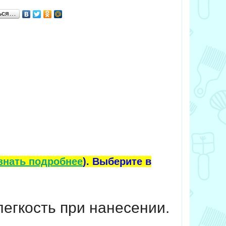
ься…
знать подробнее
). Выберите в
егкость при нанесении.