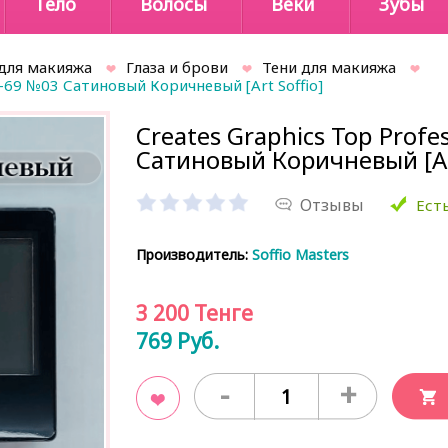
Тело
Волосы
Веки
Зубы
для макияжа
Глаза и брови
Тени для макияжа
E-69 №03 Сатиновый Коричневый [Art Soffio]
Creates Graphics Top Profe
Сатиновый Коричневый [Art
Отзывы
Есть
Производитель:
Soffio Masters
3 200
Тенге
769
Руб.
-
+
В закладки