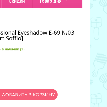
Скидки
Товар дня
ssional Eyeshadow E-69 №03
 Soffio]
 в наличии (3)