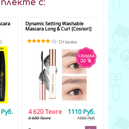
плекте с:
scara
Dynamic Setting Washable
Dynamic 
Mascara Long & Curl [Cosnori]
Mascara 
[Cosnori]
)
Отзывы
30 %
9
Руб.
4 620
Тенге
1110
Руб.
1 950
6 600 Тенге
1586
Руб.
6 500 Тен