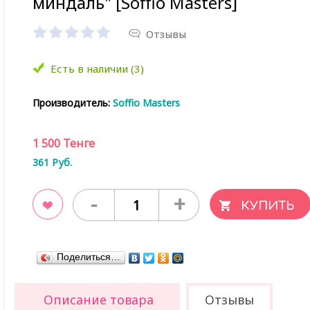
миндаль" [Soffio Masters]
Отзывы
Есть в наличии (3)
Производитель:
Soffio Masters
1 500
Тенге
361
Руб.
-
+
ладки
Поделиться…
Описание товара
Отзывы