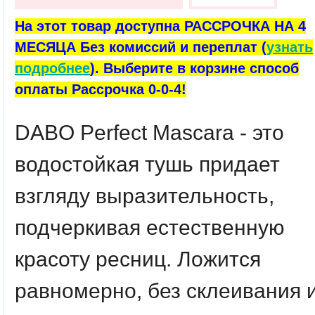
На этот товар доступна РАССРОЧКА НА 4
МЕСЯЦА Без комиссий и переплат (
узнать
подробнее
). Выберите в корзине способ
оплаты Рассрочка 0-0-4!
DABO Perfect Mascara -
это
водостойкая тушь придает
взгляду выразительность,
подчеркивая естественную
красоту ресниц. Ложится
равномерно, без склеивания 