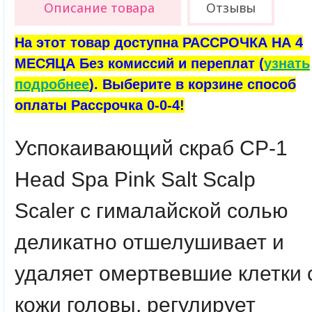
Описание товара
Отзывы
На этот товар доступна РАССРОЧКА НА 4
МЕСЯЦА Без комиссий и переплат (
узнать
подробнее
). Выберите в корзине способ
оплаты Рассрочка 0-0-4!
Успокаивающий скраб
СР-1
Head Spa Pink Salt Scalp
Scaler
с гималайской солью
деликатно отшелушивает и
удаляет омертвевшие клетки 
кожи головы, регулирует