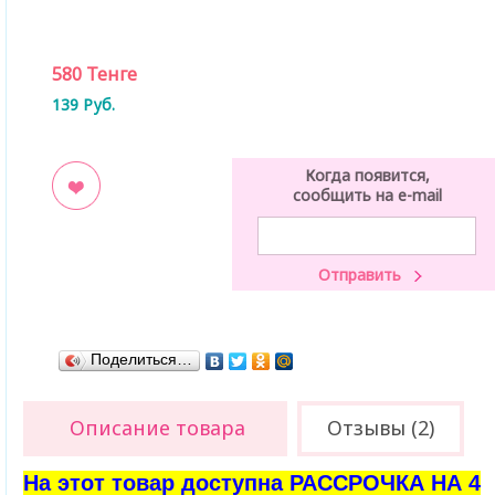
580
Тенге
139
Руб.
Когда появится,
сообщить на e-mail
ладки
Поделиться…
Описание товара
Отзывы (2)
На этот товар доступна РАССРОЧКА НА 4