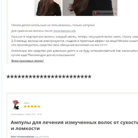
***********************