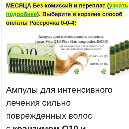
МЕСЯЦА Без комиссий и переплат (
узнать
подробнее
). Выберите в корзине способ
оплаты Рассрочка 0-0-4!
Ампулы для интенсивного
лечения сильно
поврежденных волос
с
коэнзимом Q10 и