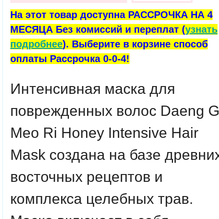
На этот товар доступна РАССРОЧКА НА 4
МЕСЯЦА Без комиссий и переплат (
узнать
подробнее
). Выберите в корзине способ
оплаты Рассрочка 0-0-4!
Интенсивная маска для
поврежденных волос Daeng G
Meo Ri Honey Intensive Hair
Mask создана на базе древни
восточных рецептов и
комплекса целебных трав.