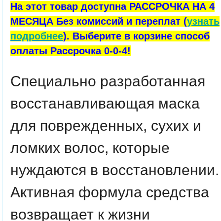
На этот товар доступна РАССРОЧКА НА 4
МЕСЯЦА Без комиссий и переплат (
узнать
подробнее
). Выберите в корзине способ
оплаты Рассрочка 0-0-4!
Специально разработанная
восстанавливающая маска
для поврежденных, сухих и
ломких волос, которые
нуждаются в восстановлении.
Активная формула средства
возвращает к жизни