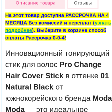
Описание товара
Отзывы
На этот товар доступна РАССРОЧКА НА 4
МЕСЯЦА Без комиссий и переплат (
узнать
подробнее
). Выберите в корзине способ
оплаты Рассрочка 0-0-4!
Инновационный тонирующий
стик для волос
Pro Change
Hair Cover Stick
в оттенке
01
Natural Black
от
южнокорейского бренда
Moda
Moda
— это идеальное