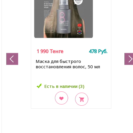
1 990
1 990
Тенге
Тенге
478
478
Руб.
Руб.
Маска для быстрого
восстановления волос, 50 мл
Есть в наличии (3)
Есть в наличии (3)
В закладки