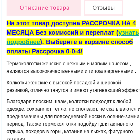
Описание товара
Отзывы
На этот товар доступна РАССРОЧКА НА 4
МЕСЯЦА Без комиссий и переплат (
узнать
подробнее
). Выберите в корзине способ
оплаты Рассрочка 0-0-4!
Термоколготки женские с нежным и мягким начесом ,
являются высококачественными и гипоаллергенными .
Колкотки женские с высокой посадкой и широкой
резинкой, отлично тянутся и имеют утягивающий эффект
Благодаря плоским швам, колготки подходят к любой
одежде, сохраняют тепло, не сползают, не скатываются 
предназначены для повседневной носки в осенне-зимни
период. Так же термоколготки подойдут для активного
отдыха, походов в горы, катания на лыжах, фигурного
катания.