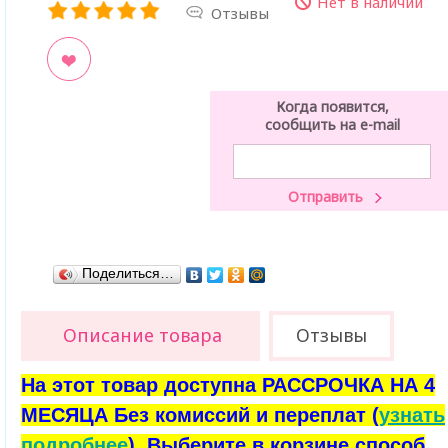
Нет в наличии
Отзывы
ладки
Когда появится,
сообщить на e-mail
Поделиться…
Описание товара
Отзывы
На этот товар доступна РАССРОЧКА НА 4
МЕСЯЦА Без комиссий и переплат (
узнать
подробнее
). Выберите в корзине способ