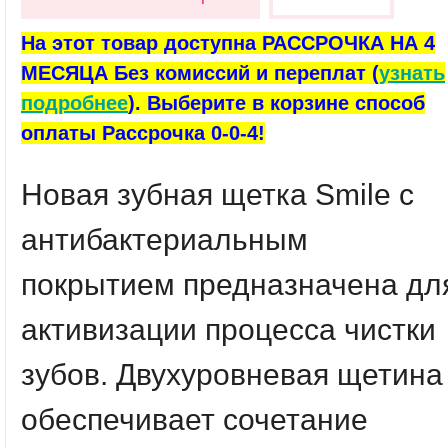
На этот товар доступна РАССРОЧКА НА 4
МЕСЯЦА Без комиссий и переплат (
узнать
подробнее
). Выберите в корзине способ
оплаты Рассрочка 0-0-4!
Новая зубная щетка Smile с
антибактериальным
покрытием предназначена дл
активизации процесса чистки
зубов. Двухуровневая щетина
обеспечивает сочетание