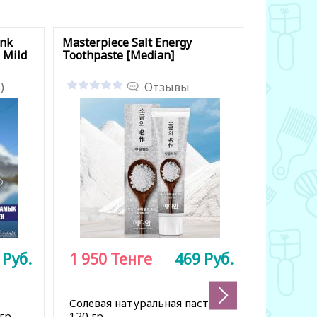
ink
Masterpiece Salt Energy
Dental Cl
 Mild
Toothpaste [Median]
Toothpast
)
Отзывы
2
Руб.
1 950
Тенге
469
Руб.
1 500
Солевая натуральная паста,
Отбелив
гр
120 гр
120 гр