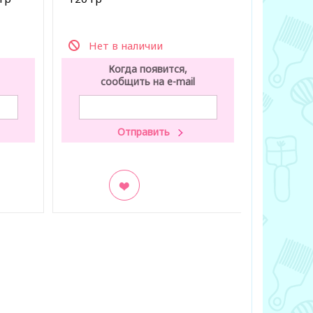
Нет в наличии
Нет 
Когда появится,
К
сообщить на e-mail
со
В закладки
В заклад