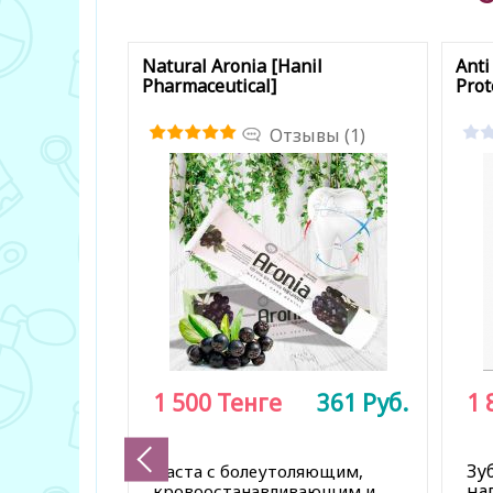
Natural Aronia [Hanil
Anti
Pharmaceutical]
Prot
Отзывы (1)
1 500
Тенге
361
Руб.
1 
Зу
Паста с болеутоляющим,
на
кровоостанавливающим и