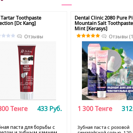
 Tartar Toothpaste
Dental Clinic 2080 Pure P
ection [Dr. Kang]
Mountain Salt Toothpaste
Mint [Kerasys]
Отзывы
Отзывы (1
800
Тенге
433
Руб.
1 300
Тенге
31
бная паста для борьбы с
Зубная паста с розовой
летом и зубным камнем,
гималайской солью, 120 