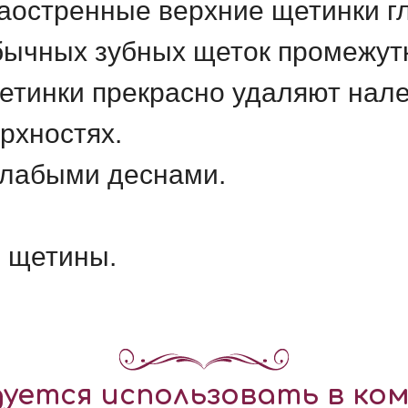
заостренные верхние щетинки г
бычных зубных щеток промежут
тинки прекрасно удаляют нале
ерхностях.
слабыми деснами.
и щетины.
уется использовать в ком