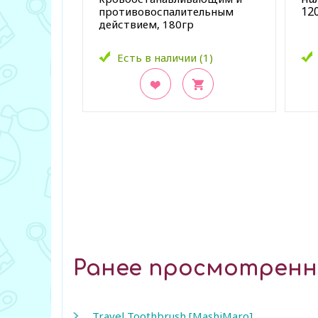
120
противовоспалительным
действием, 180гр
Есть в наличии (1)
В закладки
В з
Ранее просмотрен
Travel Toothbrush [MashiMaro]