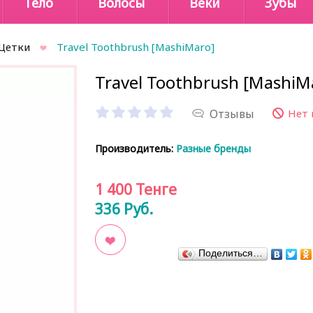
Тело
Волосы
Веки
Зубы
Щетки
Travel Toothbrush [MashiMaro]
Travel Toothbrush [MashiM
Отзывы
Нет 
Производитель:
Разные бренды
1 400
Тенге
336
Руб.
Поделиться…
В закладки