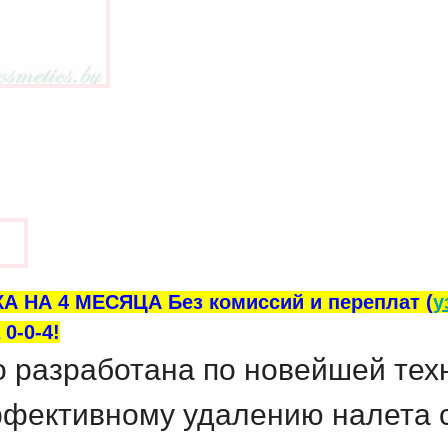
ы
А НА 4 МЕСЯЦА Без комиссий и переплат (
у
0-0-4!
 разработана по новейшей тех
ффективному удалению налета с