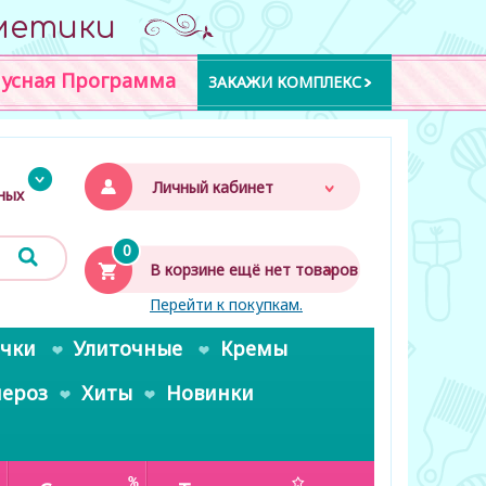
метики
усная Программа
ЗАКАЖИ КОМПЛЕКС
Личный кабинет
дных
0
В корзине ещё нет товаров
Перейти к покупкам.
очки
Улиточные
Кремы
пероз
Хиты
Новинки