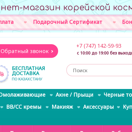
нет-магазин корейской кос
плата
Подарочный Сертификат
Бон
+7 (747) 142-59-93
Обратный звонок
с 10:00 до 19:00 без выхо
БЕСПЛАТНАЯ
ДОСТАВКА
ПО КАЗАХСТАНУ
Омолаживающие
Акне / Прыщи
Черные т
BB/CC кремы
Макияж
Аксессуары
Ку