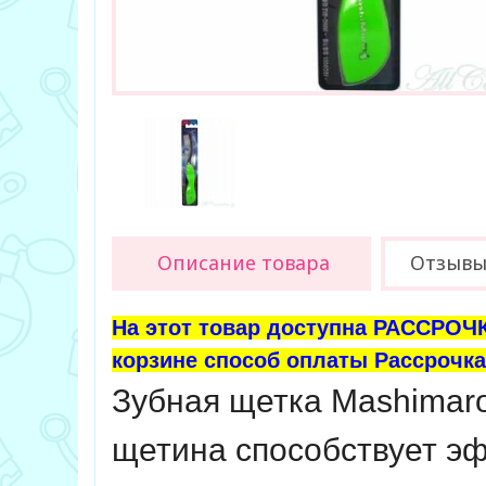
Описание товара
Отзыв
На этот товар доступна РАССРОЧК
корзине способ оплаты Рассрочка 
Зубная щетка Mashimaro
щетина способствует э