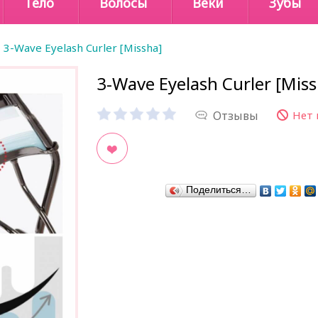
Тело
Волосы
Веки
Зубы
3-Wave Eyelash Curler [Missha]
3-Wave Eyelash Curler [Miss
Отзывы
Нет 
В закладки
Поделиться…