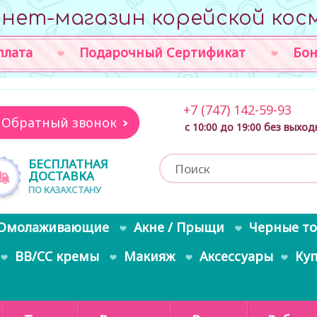
нет-магазин корейской кос
плата
Подарочный Сертификат
Бон
+7 (747) 142-59-93
Обратный звонок
с 10:00 до 19:00 без выхо
БЕСПЛАТНАЯ
ДОСТАВКА
ПО КАЗАХСТАНУ
Омолаживающие
Акне / Прыщи
Черные т
BB/CC кремы
Макияж
Аксессуары
Ку