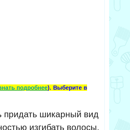
знать подробнее
). Выберите в
ь придать шикарный вид
остью изгибать волосы,