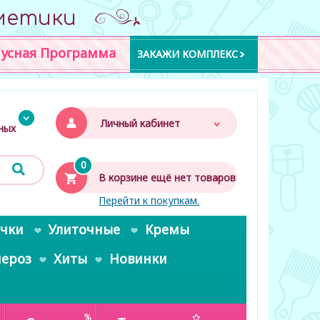
метики
усная Программа
ЗАКАЖИ КОМПЛЕКС
Личный кабинет
дных
0
В корзине ещё нет товаров
Перейти к покупкам.
очки
Улиточные
Кремы
пероз
Хиты
Новинки