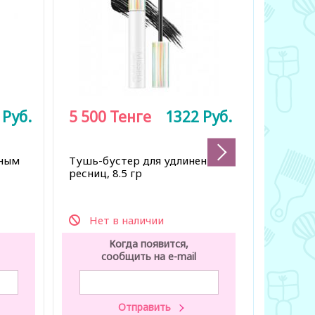
1
Руб.
5 500
Тенге
1322
Руб.
йным
Тушь-бустер для удлинения
Тинт дл
ресниц, 8.5 гр
татуажа,
Нет в наличии
К
Когда появится,
со
сообщить на e-mail