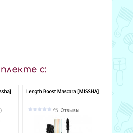
плекте с:
ssha]
Length Boost Mascara [MISSHA]
7Days Ti
)
Отзывы