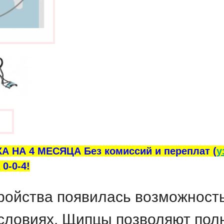
ы
А НА 4 МЕСЯЦА Без комиссий и переплат (
у
0-0-4!
ройства появилась возможност
словиях.
Щипцы позволяют полн