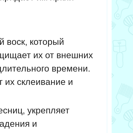
 воск, который
щищает их от внешних
длительного времени.
 их склеивание и
есниц, укрепляет
падения и