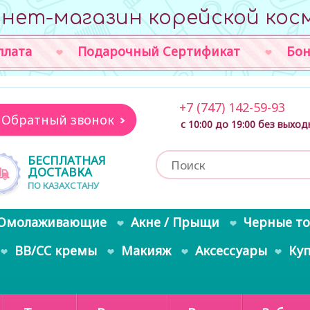
нет-магазин корейской кос
плата
Подарочный Сертификат
Бон
+7 (747) 142-59-93
Обратный звонок
с 10:00 до 19:00 без выхо
БЕСПЛАТНАЯ
ДОСТАВКА
ПО КАЗАХСТАНУ
Омолаживающие
Акне / Прыщи
Черные т
BB/CC кремы
Макияж
Аксессуары
Ку