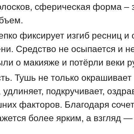
лосков, сферическая форма – з
бъем.
епко фиксирует изгиб ресниц и 
ени. Средство не осыпается и н
ли о макияже и потёрли веки р
ь. Тушь не только окрашивает 
 удлиняет, подкручивает, оздр
них факторов. Благодаря сочет
ажется более ярким, а взгляд 