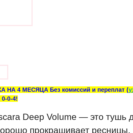
ы
А НА 4 МЕСЯЦА Без комиссий и переплат (
у
0-0-4!
scara Deep Volume — это тушь 
хорошо прокрашивает ресницы,