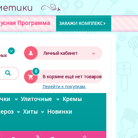
метики
усная Программа
ЗАКАЖИ КОМПЛЕКС
Личный кабинет
дных
0
В корзине ещё нет товаров
Перейти к покупкам.
очки
Улиточные
Кремы
пероз
Хиты
Новинки