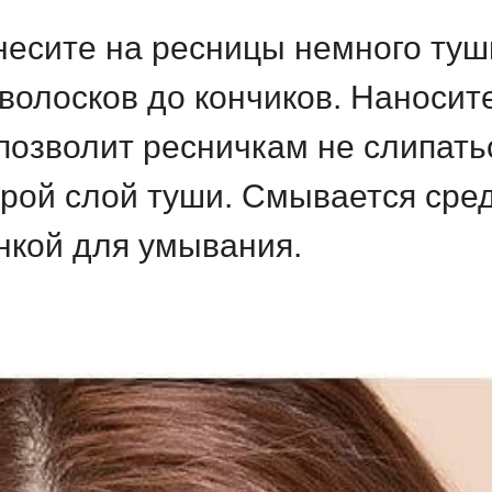
есите на ресницы немного туши
волосков до кончиков. Наносит
о позволит ресничкам не слипат
орой слой туши. Смывается сре
нкой для умывания.