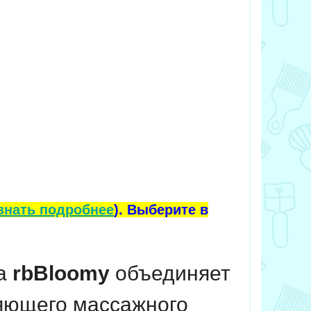
знать подробнее
). Выберите в
да
rbBloomy
объединяет
яющего массажного