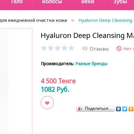
Тело
Волосы
Веки
Зубы
для ежедневной очистки кожи
Hyaluron Deep Cleansing
Hyaluron Deep Cleansing M
Отзывы
Нет 
Производитель:
Разные бренды
4 500
Тенге
1082
Руб.
Поделиться…
В закладки