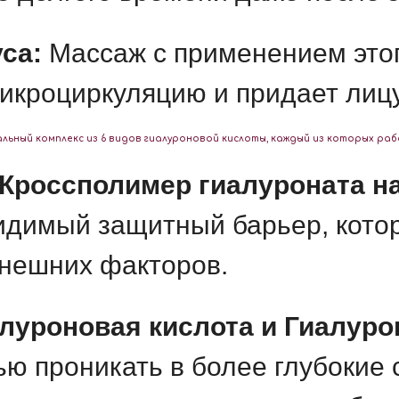
са:
Массаж с применением этог
микроциркуляцию и придает лиц
льный комплекс из
6 видов гиалуроновой кислоты
, каждый из которых ра
 Кроссполимер гиалуроната н
идимый защитный барьер, котор
внешних факторов.
луроновая кислота и Гиалуро
ю проникать в более глубокие 