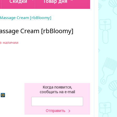
Скидки
Товар дня
 Massage Cream [rbBloomy]
assage Cream [rbBloomy]
в наличии
Когда появится,
сообщить на e-mail