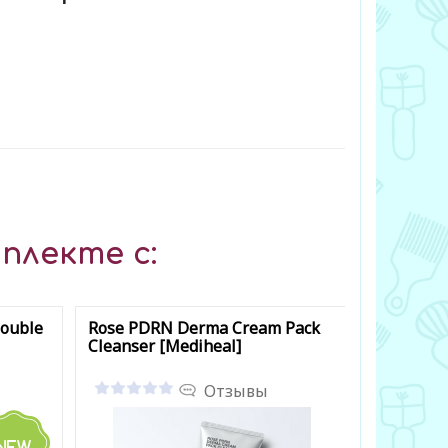
плекте с:
Double
Rose PDRN Derma Cream Pack
Deep Moi
Cleanser [Mediheal]
Hyaluroni
[Skin627]
Отзывы