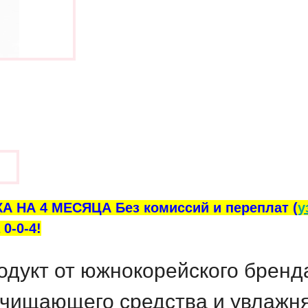
ы
А НА 4 МЕСЯЦА Без комиссий и переплат (
у
0-0-4!
одукт от южнокорейского брен
очищающего средства и увлажн