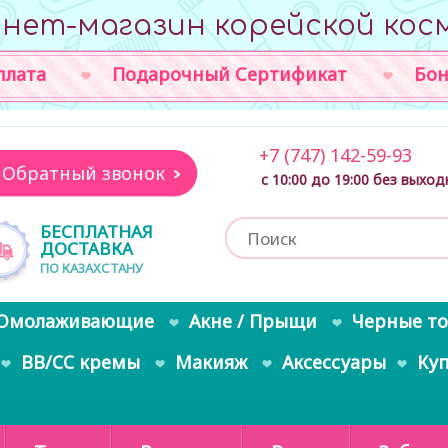
нет-магазин корейской кос
плата
Подарочный Сертификат
Бон
+7 (747) 142-59-93
Обратный звонок
с 10:00 до 19:00 без выхо
БЕСПЛАТНАЯ
ДОСТАВКА
ПО КАЗАХСТАНУ
Омолаживающие
Акне / Прыщи
Черные т
BB/CC кремы
Макияж
Аксессуары
Ку