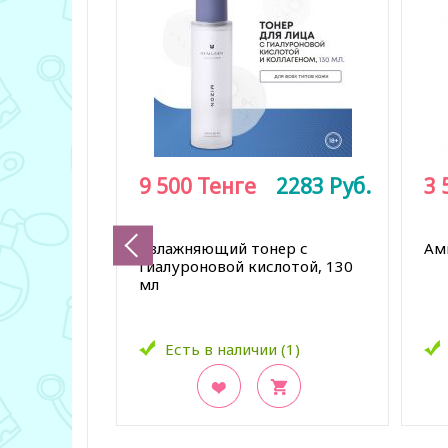
9 500
Тенге
2283
Руб.
3 
Увлажняющий тонер с
Ам
гиалуроновой кислотой, 130
мл
Есть в наличии (1)
В закладки
В з