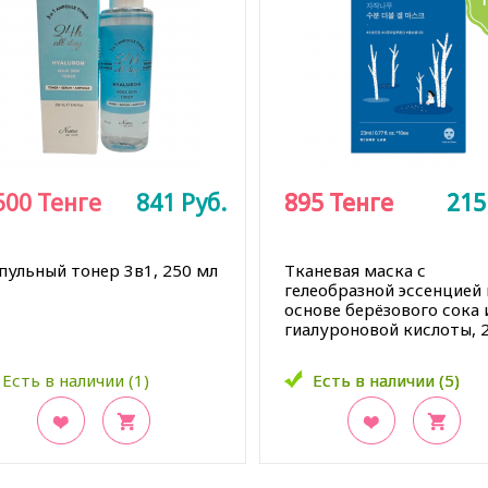
500
Тенге
841
Руб.
895
895
Тенге
Тенге
21
21
пульный тонер 3в1, 250 мл
Tканевая маска с
гелеобразной эссенцией 
основе берёзового сока 
гиалуроновой кислоты, 
Есть в наличии (1)
Есть в наличии (5)
Есть в наличии (5)
акладки
В закладки