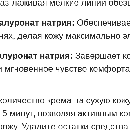
разглаживая мелкие линии обез
алуронат натрия:
Обеспечивае
нях, делая кожу максимально э
луронат натрия:
Завершает ко
и мгновенное чувство комфорта
оличество крема на сухую кожу
–5 минут, позволяя активным к
 кожу. Удалите остатки средств