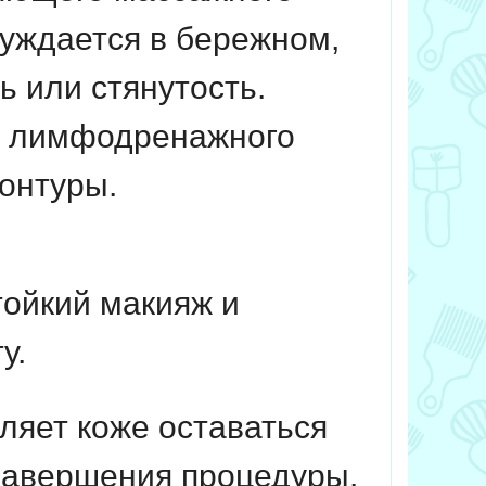
нуждается в бережном,
ь или стянутость.
ля лимфодренажного
контуры.
ойкий макияж и
у.
яет коже оставаться
 завершения процедуры.