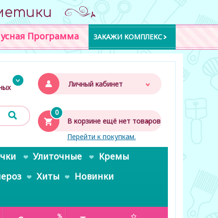
метики
усная Программа
ЗАКАЖИ КОМПЛЕКС
Личный кабинет
дных
0
В корзине ещё нет товаров
Перейти к покупкам.
очки
Улиточные
Кремы
пероз
Хиты
Новинки