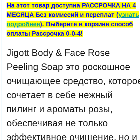
На этот товар доступна РАССРОЧКА НА 4
МЕСЯЦА Без комиссий и переплат (
узнать
подробнее
). Выберите в корзине способ
оплаты Рассрочка 0-0-4!
Jigott Body & Face Rose
Peeling Soap это роскошное
очищающее средство, которо
сочетает в себе нежный
пилинг и ароматы розы,
обеспечивая не только
эффективное очищение, но и