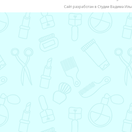
Сайт разработан в Студии Вадима Иль