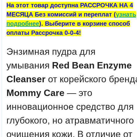
На этот товар доступна РАССРОЧКА НА 4
МЕСЯЦА Без комиссий и переплат (
узнать
подробнее
). Выберите в корзине способ
оплаты Рассрочка 0-0-4!
Энзимная пудра для
умывания
Red Bean Enzyme
Cleanser
от корейского бренд
Mommy Care
— это
инновационное средство для
глубокого, но атравматичного
очищения кожи.
В отличие от