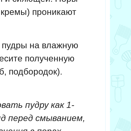
 кремы) проникают
 пудры на влажную
несите полученную
б, подбородок).
вать пудру как 1-
нд перед смыванием,