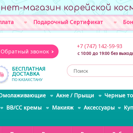
нет-магазин корейской кос
плата
Подарочный Сертификат
Бон
+7 (747) 142-59-93
Обратный звонок
с 10:00 до 19:00 без выхо
БЕСПЛАТНАЯ
ДОСТАВКА
ПО КАЗАХСТАНУ
Омолаживающие
Акне / Прыщи
Черные т
BB/CC кремы
Макияж
Аксессуары
Ку