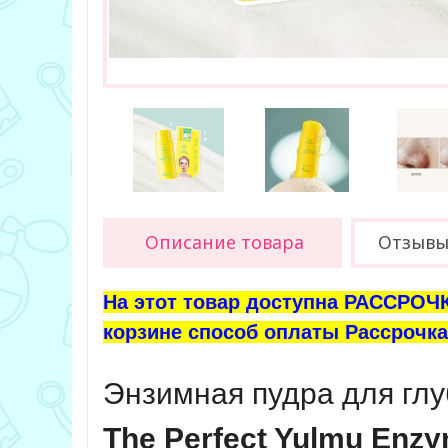
Описание товара
Отзыв
На этот товар доступна РАССРОЧК
корзине способ оплаты Рассрочка 
Энзимная пудра для глу
The Perfect Yulmu Enz