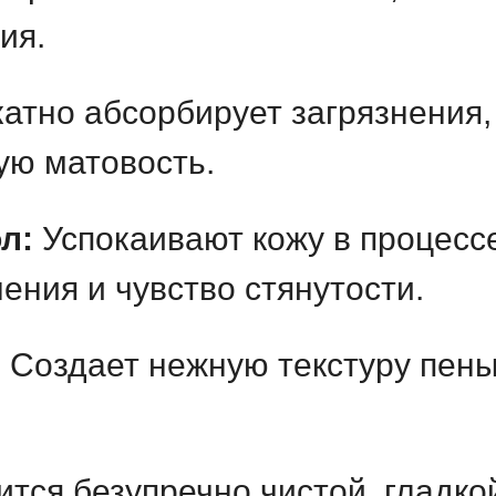
ия.
атно абсорбирует загрязнения, 
ую матовость.
л:
Успокаивают кожу в процесс
ения и чувство стянутости.
:
Создает нежную текстуру пены
тся безупречно чистой, гладк