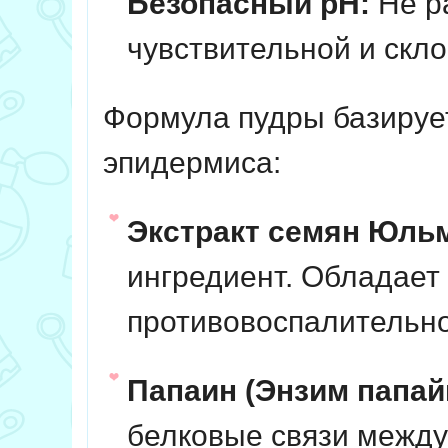
Безопасный pH:
Не р
чувствительной и скл
Формула пудры базируе
эпидермиса:
Экстракт семян Юльм
ингредиент. Обладает
противовоспалительно
Папаин (Энзим папай
белковые связи между