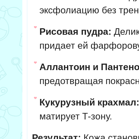
эксфолиацию без трен
Рисовая пудра:
Делик
придает ей фарфоров
Аллантоин и Пантено
предотвращая покрасн
Кукурузный крахмал
матирует Т-зону.
Результат:
Кожа станови