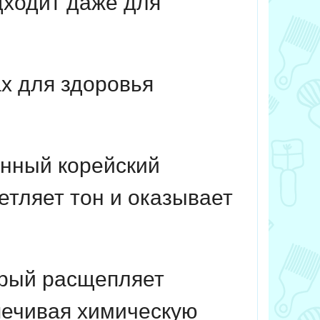
дходит даже для
х для здоровья
нный корейский
тляет тон и оказывает
рый расщепляет
печивая химическую