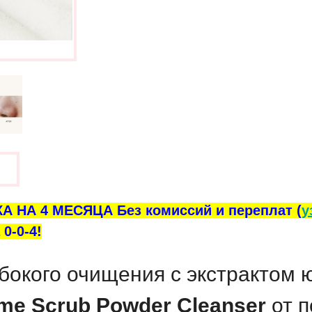
ы
А НА 4 МЕСЯЦА Без комиссий и переплат (
у
0-0-4!
бокого очищения с экстрактом 
yme Scrub Powder Cleanser
от п