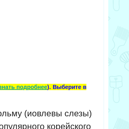
знать подробнее
). Выберите в
юльму (иовлевы слезы)
опулярного корейского