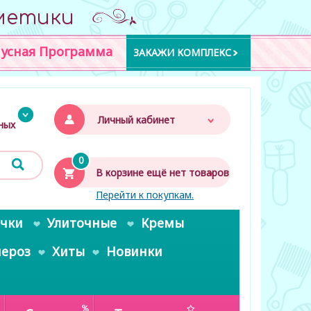
метики
усная Программа
ЗАКАЖИ КОМПЛЕКС
Личный кабинет
дных
0
В корзине ещё нет товаров
Перейти к покупкам.
очки
Улиточные
Кремы
пероз
Хиты
Новинки