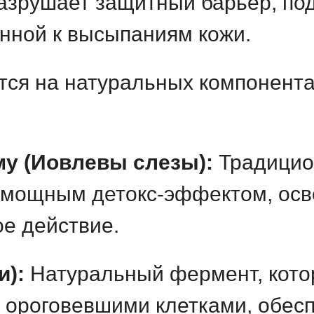
азрушает защитный барьер, по
онной к высыпаниям кожи.
тся на натуральных компонента
у (Иовлевы слезы):
Традицио
 мощным детокс-эффектом, осве
е действие.
и):
Натуральный фермент, кото
 ороговевшими клетками, обес