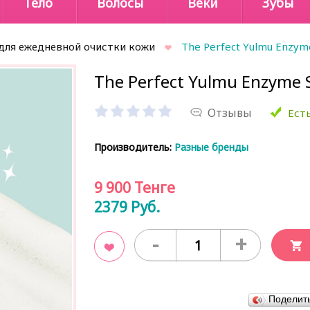
Тело
Волосы
Веки
Зубы
для ежедневной очистки кожи
The Perfect Yulmu Enzyme
The Perfect Yulmu Enzyme S
Отзывы
Есть
Производитель:
Разные бренды
9 900
Тенге
2379
Руб.
-
+
В закладки
Поделит