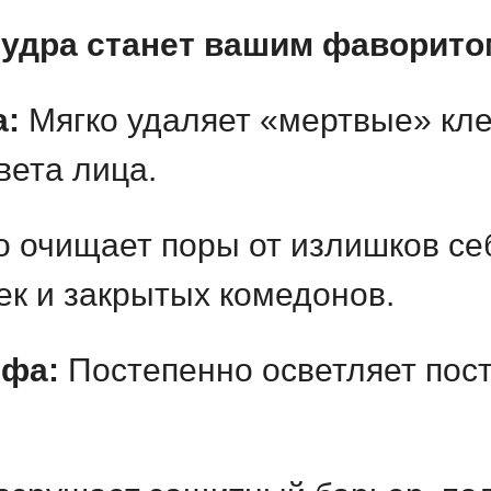
пудра станет вашим фаворито
а:
Мягко удаляет «мертвые» клет
вета лица.
о очищает поры от излишков се
ек и закрытых комедонов.
ефа:
Постепенно осветляет пост