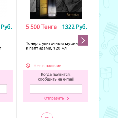
1
Руб.
5 500
Тенге
1322
Руб.
9 990
Тонер с улиточным муцином
Гидрофи
л
и пептидами, 120 мл
очищени
Нет в наличии
Нет 
Когда появится,
К
сообщить на e-mail
со