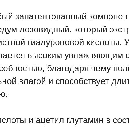
обый запатентованный компонен
едум лозовидный, который экст
истной гиалуроновой кислоты. 
чается высоким увлажняющим с
собностью, благодаря чему по
ной влагой и способствует дл
ю.
ислоты и ацетил глутамин в сос