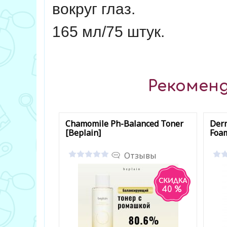
вокруг глаз.
165 мл/75 штук.
Рекоменд
Chamomile Ph-Balanced Toner
Derm
[Beplain]
Foam
Отзывы
40 %