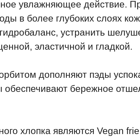
ое увлажняющее действие. Прит
ды в более глубоких слоях кож
гидробаланс, устранить шелуше
енной, эластичной и гладкой.
сорбитом дополняют пэды успо
ы обеспечивают бережное отше
ого хлопка являются Vegan frie