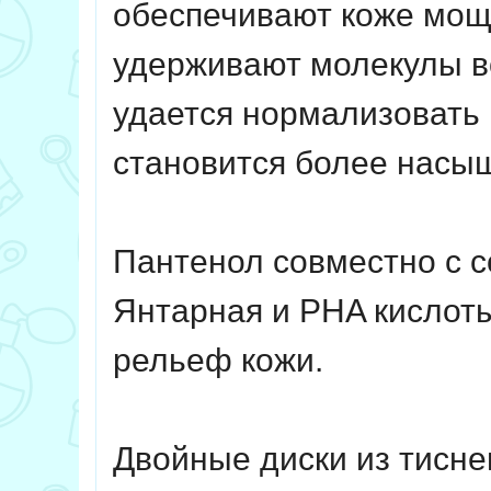
обеспечивают коже мощн
удерживают молекулы во
удается нормализовать 
становится более насыщ
Пантенол совместно с 
Янтарная и PHA кислот
рельеф кожи.
Двойные диски из тиснен