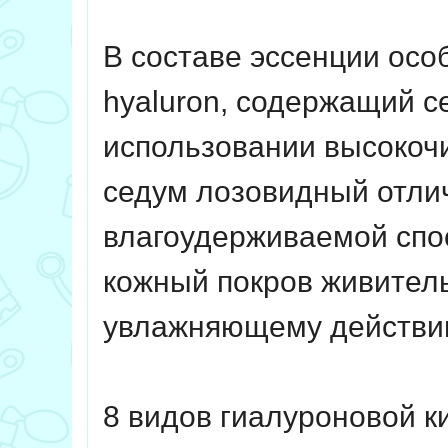
В составе эссенции ос
hyaluron, содержащий с
использовании высокоч
седум лозовидный отли
влагоудерживаемой спо
кожный покров живитель
увлажняющему действи
8 видов гиалуроновой к