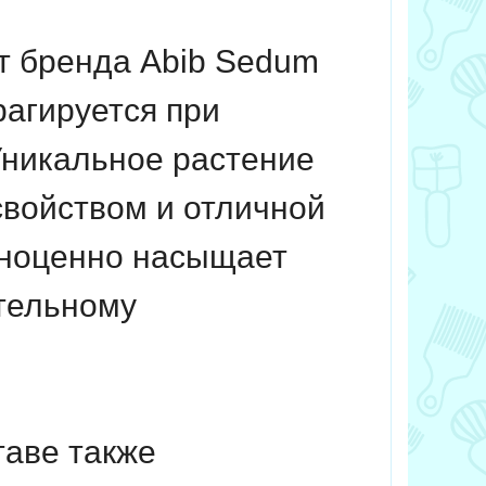
т бренда Abib Sedum
рагируется при
Уникальное растение
войством и отличной
лноценно насыщает
ительному
таве также