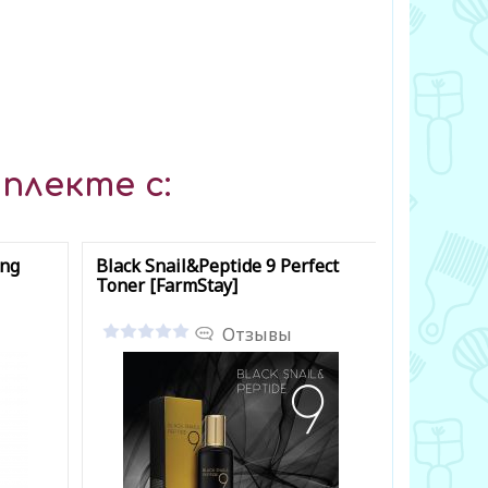
плекте с:
ing
Black Snail&Peptide 9 Perfect
Mung Bea
Toner [FarmStay]
[Beplain]
Отзывы