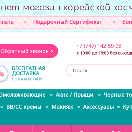
нет-магазин корейской кос
плата
Подарочный Сертификат
Бон
+7 (747) 142-59-93
Обратный звонок
с 10:00 до 19:00 без выхо
БЕСПЛАТНАЯ
ДОСТАВКА
ПО КАЗАХСТАНУ
Омолаживающие
Акне / Прыщи
Черные т
BB/CC кремы
Макияж
Аксессуары
Ку