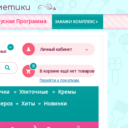
метики
усная Программа
ЗАКАЖИ КОМПЛЕКС
Личный кабинет
дных
0
В корзине ещё нет товаров
Перейти к покупкам.
очки
Улиточные
Кремы
пероз
Хиты
Новинки