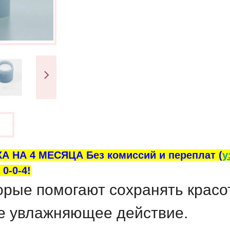
ы
А НА 4 МЕСЯЦА Без комиссий и переплат (
у
0-0-4!
рые помогают сохранять красот
е увлажняющее действие.