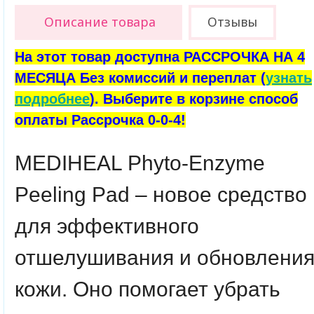
Описание товара
Отзывы
На этот товар доступна РАССРОЧКА НА 4
МЕСЯЦА Без комиссий и переплат (
узнать
подробнее
). Выберите в корзине способ
оплаты Рассрочка 0-0-4!
MEDIHEAL Phyto-Enzyme
Peeling Pad – новое средство
для эффективного
отшелушивания и обновлени
кожи. Оно помогает убрать