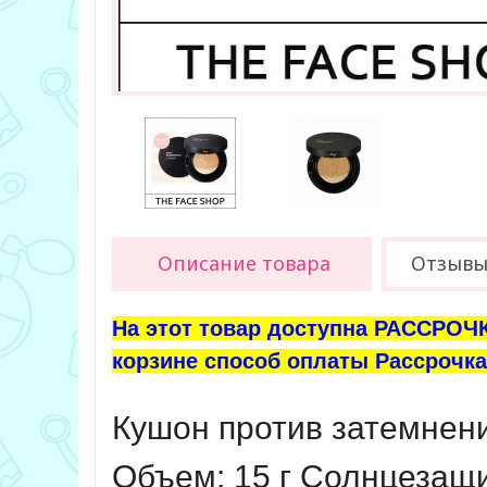
Описание товара
Отзыв
На этот товар доступна РАССРОЧК
корзине способ оплаты Рассрочка 
Кушон против затемнени
Объем: 15 г Солнцезащ