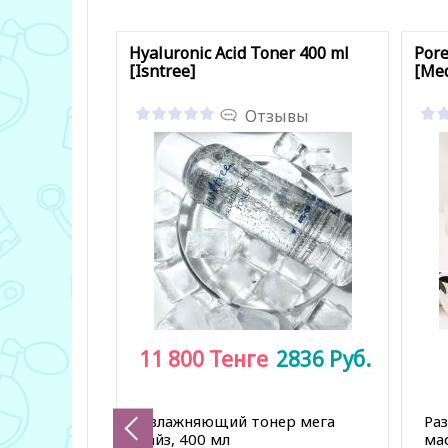
Hyaluronic Acid Toner 400 ml
Pore
[Isntree]
[Med
Отзывы
11 800
Тенге
2836
Руб.
Увлажняющий тонер мега
Ра
сайз, 400 мл
мас