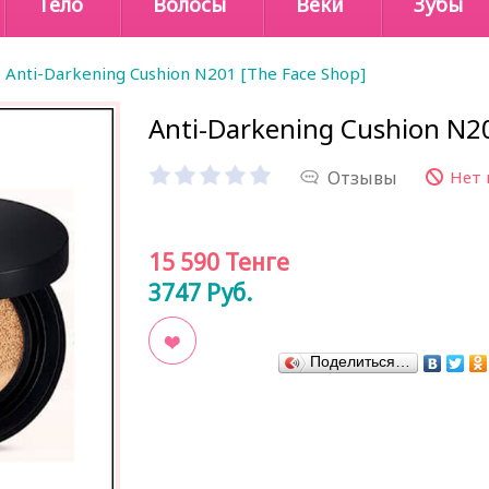
Тело
Волосы
Веки
Зубы
Anti-Darkening Cushion N201 [The Face Shop]
Anti-Darkening Cushion N2
Отзывы
Нет 
15 590
Тенге
3747
Руб.
Поделиться…
В закладки