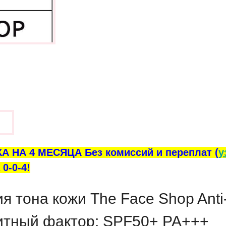
ы
А НА 4 МЕСЯЦА Без комиссий и переплат (
у
0-0-4!
я тона кожи The Face Shop Anti
итный фактор: SPF50+ PA+++