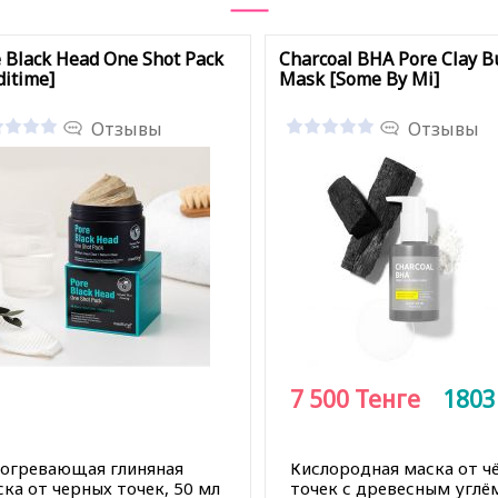
 Black Head One Shot Pack
Charcoal BHA Pore Clay B
itime]
Mask [Some By Mi]
Отзывы
Отзывы
7 500
Тенге
180
зогревающая глиняная
Кислородная маска от ч
ка от черных точек, 50 мл
точек с древесным углём