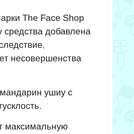
марки The Face Shop
у средства добавлена
 следствие
,
ует несовершенства
 мандарин ушиу с
усклость.
ет максимальную