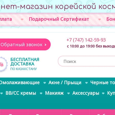
нет-магазин корейской кос
плата
Подарочный Сертификат
Бон
+7 (747) 142-59-93
Обратный звонок
с 10:00 до 19:00 без выхо
БЕСПЛАТНАЯ
ДОСТАВКА
ПО КАЗАХСТАНУ
Омолаживающие
Акне / Прыщи
Черные т
BB/CC кремы
Макияж
Аксессуары
Ку