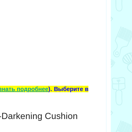
знать подробнее
). Выберите в
-Darkening Cushion