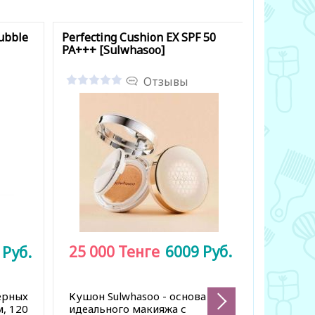
ubble
Perfecting Cushion EX SPF 50
Black Gar
PA+++ [Sulwhasoo]
Shampoo 
Отзывы
25 000
Тенге
6009
Руб.
3
Руб.
4 800
ёрных
Кушон Sulwhasoo - основа для
Шампунь
, 120
идеального макияжа с
и экстр