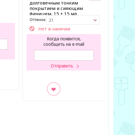
долговечным тонким
растений
покрытием и сияющим
финишем, 15 + 15 мл
Нет 
Оттенок
21
К
Нет в наличии
со
Когда появится,
сообщить на e-mail
В заклад
В закладки