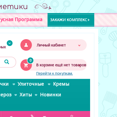
метики
усная Программа
ЗАКАЖИ КОМПЛЕКС
Личный кабинет
дных
0
В корзине ещё нет товаров
Перейти к покупкам.
очки
Улиточные
Кремы
пероз
Хиты
Новинки