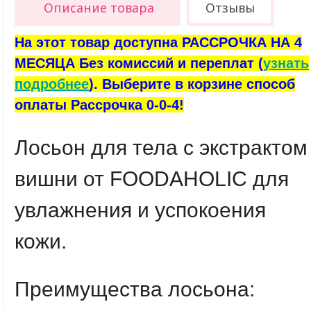
Описание товара
Отзывы
На этот товар доступна РАССРОЧКА НА 4
МЕСЯЦА Без комиссий и переплат (
узнать
подробнее
). Выберите в корзине способ
оплаты Рассрочка 0-0-4!
Лосьон для тела с экстрактом
вишни от FOODAHOLIC для
увлажнения и успокоения
кожи.
Преимущества лосьона: