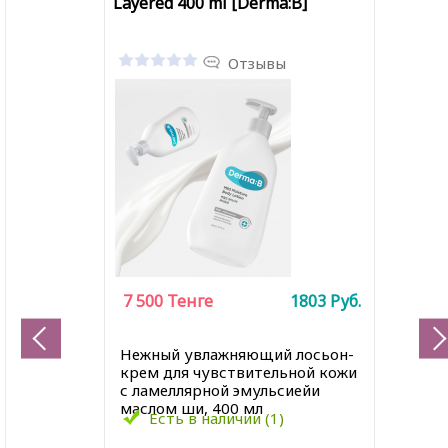
Layered 400 ml [Derma:B]
Отзывы
7 500
Тенге
1803
Руб.
Нежный увлажняющий лосьон-
крем для чувствительной кожи
с ламеллярной эмульсиейи
маслом ши, 400 мл
Есть в наличии (1)