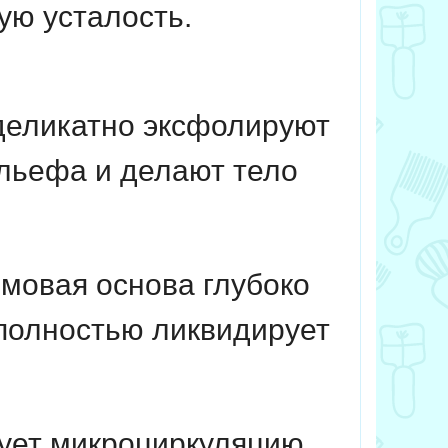
ую усталость.
деликатно эксфолируют
льефа и делают тело
овая основа глубоко
 полностью ликвидирует
ует микроциркуляцию