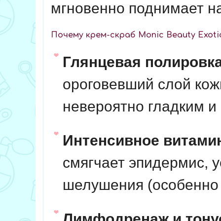
мгновенно поднимает на
Почему крем-скраб Monic Beauty Exot
Глянцевая полировка
ороговевший слой кож
невероятно гладким и
Интенсивное витамин
смягчает эпидермис, у
шелушения (особенно н
Лимфодренаж и тону