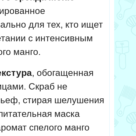
рированное
ально для тех, кто ищет
етании с интенсивным
го манго.
екстура
, обогащенная
цами. Скраб не
ельеф, стирая шелушения
 питательная маска
аромат спелого манго