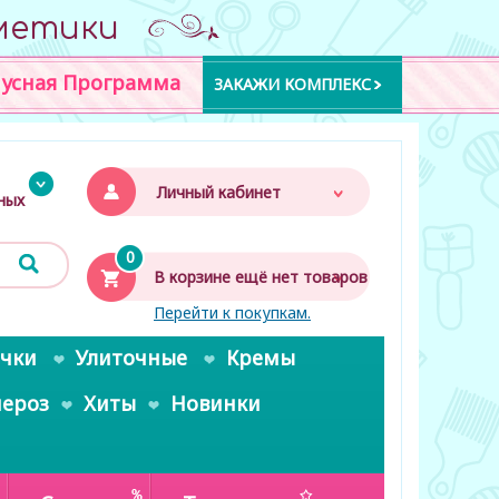
метики
усная Программа
ЗАКАЖИ КОМПЛЕКС
Личный кабинет
дных
0
В корзине ещё нет товаров
Перейти к покупкам.
очки
Улиточные
Кремы
пероз
Хиты
Новинки