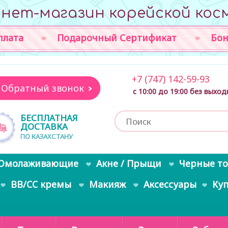
нет-магазин корейской кос
плата
Подарочный Сертификат
Бон
+7 (747) 142-59-93
Обратный звонок
с 10:00 до 19:00 без выхо
БЕСПЛАТНАЯ
ДОСТАВКА
ПО КАЗАХСТАНУ
Омолаживающие
Акне / Прыщи
Черные т
BB/CC кремы
Макияж
Аксессуары
Ку