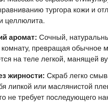
ыравниванию тургора кожи и от
и целлюлита.
ий аромат:
Сочный, натуральны
 комнату, превращая обычное м
тся на теле легкой, манящей в
з жирности:
Скраб легко смыв
бя липкой или маслянистой плен
что не требует последующего н