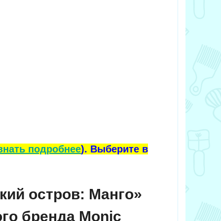
знать подробнее
). Выберите в
кий остров: Манго»
ого бренда Monic