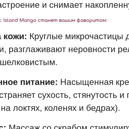
строение и снимает накопленн
ic Island Mango станет вашим фаворитом:
 кожи:
Круглые микрочастицы 
и, разглаживают неровности ре
 шелковистым.
ное питание:
Насыщенная крем
страняет сухость, стянутость и
а локтях, коленях и бедрах).
с:
Массаж со скрабом стимулир