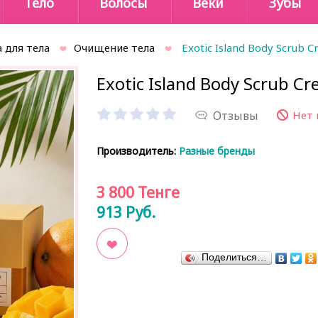
Тело
Волосы
Веки
Зубы
 для тела
Очищение тела
Exotic Island Body Scrub 
Exotic Island Body Scrub C
Отзывы
Нет 
Производитель:
Разные бренды
3 800
Тенге
913
Руб.
Поделиться…
В закладки