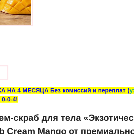
ы
А НА 4 МЕСЯЦА Без комиссий и переплат (
у
0-0-4!
-скраб для тела «Экзотичес
rub Cream Mango от премиальн