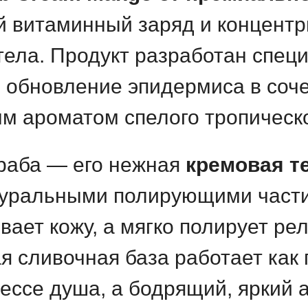
 витаминный заряд и концент
тела. Продукт разработан специ
е обновление эпидермиса в соч
м ароматом спелого тропическо
краба — его нежная
кремовая т
уральными полирующими части
ивает кожу, а мягко полирует р
я сливочная база работает как
ессе душа, а бодрящий, яркий 