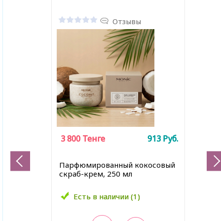
Отзывы
3 800
3 800
Тенге
Тенге
913
913
Руб.
Руб.
Парфюмированный кокосовый
скраб-крем, 250 мл
Есть в наличии (1)
Есть в наличии (1)