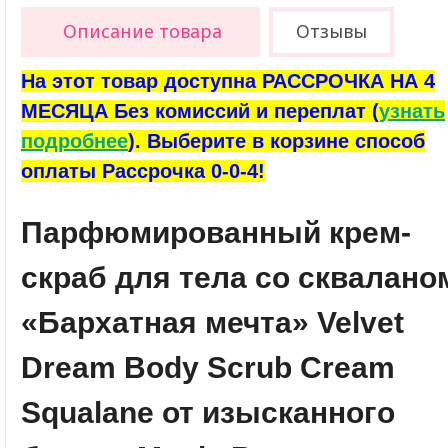
Описание товара
Отзывы
На этот товар доступна РАССРОЧКА НА 4
МЕСЯЦА Без комиссий и переплат (
узнать
подробнее
). Выберите в корзине способ
оплаты Рассрочка 0-0-4!
Парфюмированный крем-
скраб для тела со сквалано
«Бархатная мечта» Velvet
Dream Body Scrub Cream
Squalane от изысканного