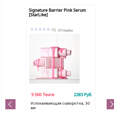
Signature Barrier Pink Serum
[StarLike]
Отзывы
9 500
9 500
Тенге
Тенге
2283
2283
Руб.
Руб.
Успокаивающая сыворотка, 30
мл