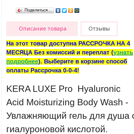
Поделиться…
Описание товара
Отзывы
На этот товар доступна РАССРОЧКА НА 4
МЕСЯЦА Без комиссий и переплат (
узнать
подробнее
). Выберите в корзине способ
оплаты Рассрочка 0-0-4!
KERA LUXE Pro Hyaluronic
Acid Moisturizing Body Wash -
Увлажняющий гель для душа 
гиалуроновой кислотой.