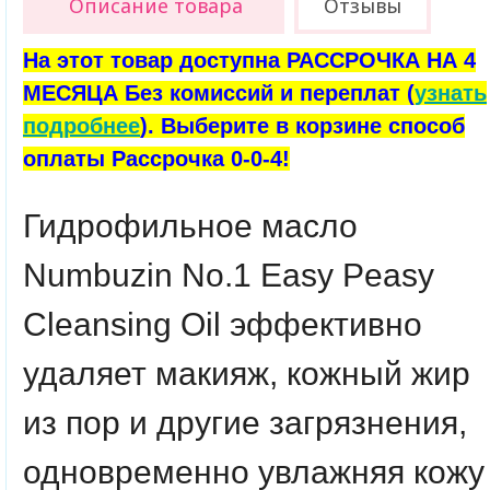
Описание товара
Отзывы
На этот товар доступна РАССРОЧКА НА 4
МЕСЯЦА Без комиссий и переплат (
узнать
подробнее
). Выберите в корзине способ
оплаты Рассрочка 0-0-4!
Гидрофильное масло
Numbuzin No.1 Easy Peasy
Cleansing Oil эффективно
удаляет макияж, кожный жир
из пор и другие загрязнения,
одновременно увлажняя кожу