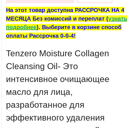
На этот товар доступна РАССРОЧКА НА 4
МЕСЯЦА Без комиссий и переплат (
узнать
подробнее
). Выберите в корзине способ
оплаты Рассрочка 0-0-4!
Tenzero Moisture Collagen
Cleansing Oil- Это
интенсивное очищающее
масло для лица,
разработанное для
эффективного удаления