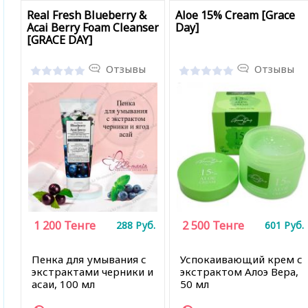
Real Fresh Blueberry &
Aloe 15% Cream [Grace
Acai Berry Foam Cleanser
Day]
[GRACE DAY]
Отзывы
Отзывы
1 200
Тенге
2 500
Тенге
288
Руб.
601
Руб.
Пенка для умывания с
Успокаивающий крем с
экстрактами черники и
экстрактом Алоэ Вера,
асаи, 100 мл
50 мл