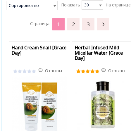
Показать
30
На странице
Сортировка по
умолчанию
1
2
3
Страница:
Hand Cream Snail [Grace
Herbal Infused Mild
Day]
Micellar Water [Grace
Day]
Отзывы
Отзывы