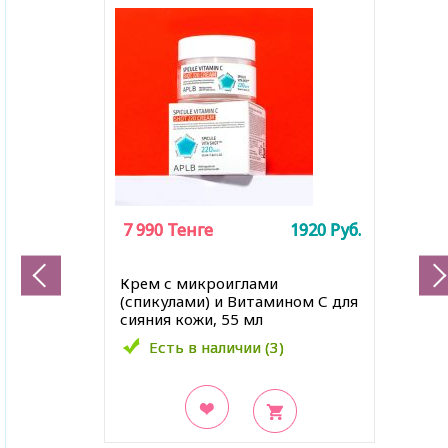
7 990
7 990
Тенге
Тенге
1920
1920
Руб.
Руб.
Крем с микроиглами
(спикулами) и Витамином С для
сияния кожи, 55 мл
Есть в наличии (3)
Есть в наличии (3)
В закладки