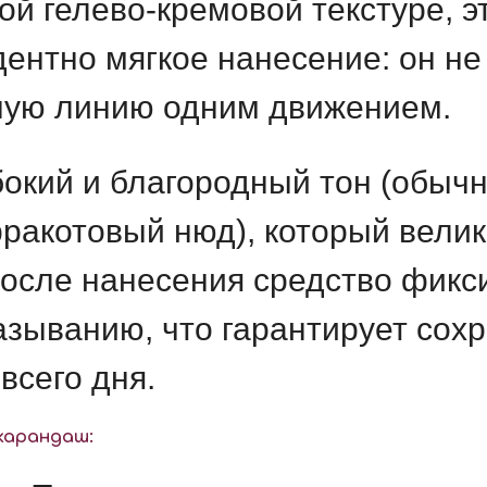
й гелево-кремовой текстуре, э
ентно мягкое нанесение: он не 
ную линию одним движением.
бокий и благородный тон (обыч
ракотовый нюд), который велик
осле нанесения средство фикси
азыванию, что гарантирует сох
всего дня.
карандаш: