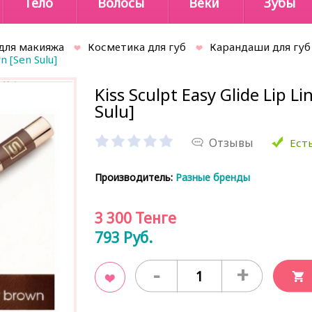
Тело
Волосы
Веки
Зубы
для макияжа
Косметика для губ
Карандаши для губ
n [Sen Sulu]
Kiss Sculpt Easy Glide Lip 
Sulu]
Отзывы
Есть
Производитель:
Разные бренды
3 300
Тенге
793
Руб.
-
+
В закладки