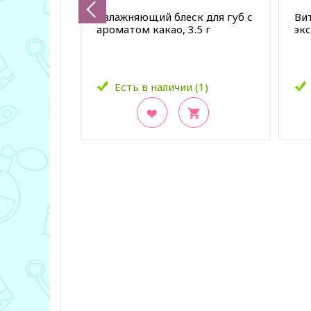
Увлажняющий блеск для губ с
Ви
ароматом какао, 3.5 г
эк
Есть в наличии (1)
В закладки
В з