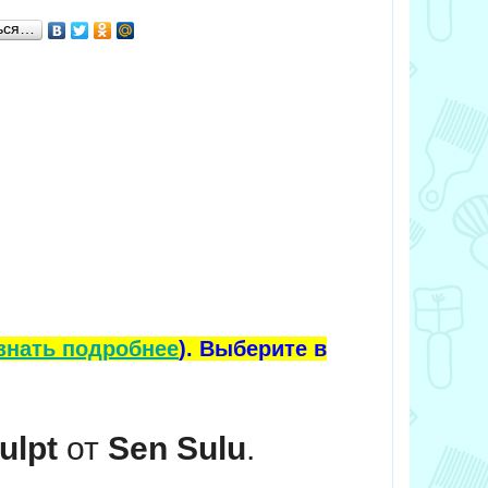
ься…
знать подробнее
). Выберите в
ulpt
от
Sen Sulu
.