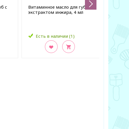
уб с
Витаминное масло для губ с
Ночная 
экстрактом инжира, 4 мл
маска дл
сладкой
Нет 
Есть в наличии (1)
К
со
В закладки
В заклад