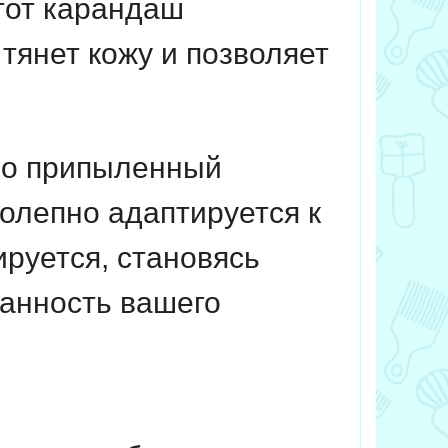
тот карандаш
тянет кожу и позволяет
но припыленный
олепно адаптируется к
руется, становясь
ранность вашего