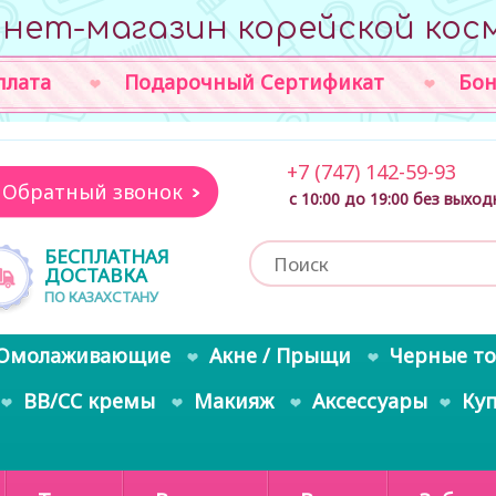
нет-магазин корейской кос
плата
Подарочный Сертификат
Бон
+7 (747) 142-59-93
Обратный звонок
с 10:00 до 19:00 без выхо
БЕСПЛАТНАЯ
ДОСТАВКА
ПО КАЗАХСТАНУ
Омолаживающие
Акне / Прыщи
Черные т
BB/CC кремы
Макияж
Аксессуары
Ку