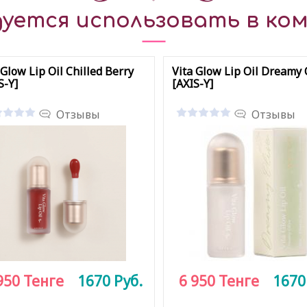
уется использовать в ком
 Glow Lip Oil Chilled Berry
Vita Glow Lip Oil Dreamy 
S-Y]
[AXIS-Y]
Отзывы
Отзывы
950
Тенге
1670
Руб.
6 950
Тенге
167