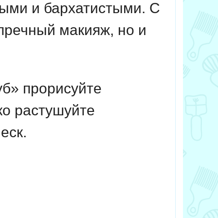
ыми и бархатистыми. С
пречный макияж, но и
уб» прорисуйте
ко растушуйте
еск.