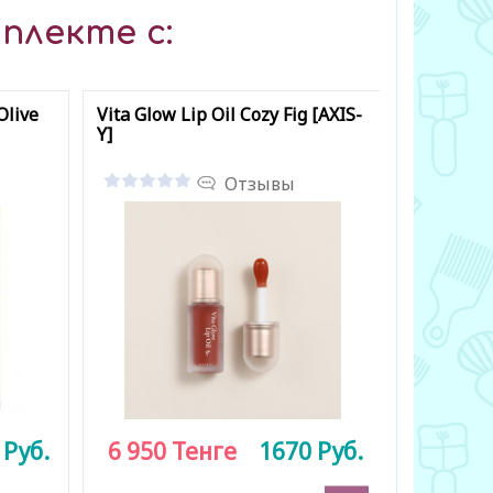
плекте с:
Olive
Vita Glow Lip Oil Cozy Fig [AXIS-
Lip Sleep
Y]
3 g [Lanei
Отзывы
0
Руб.
6 950
Тенге
1670
Руб.
3 300