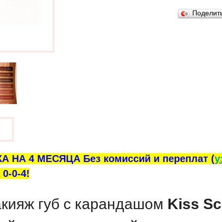
Поделит
ы
А НА 4 МЕСЯЦА Без комиссий и переплат (
у
0-0-4!
кияж губ с карандашом
Kiss Sc