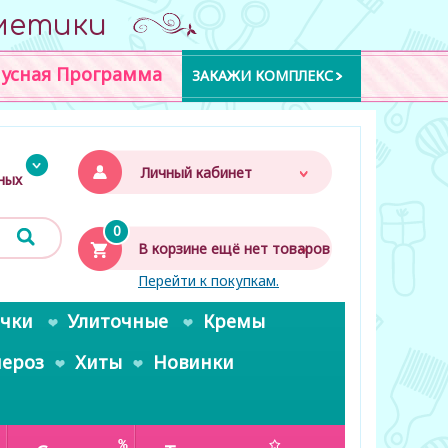
метики
усная Программа
ЗАКАЖИ КОМПЛЕКС
Личный кабинет
дных
0
В корзине ещё нет товаров
Перейти к покупкам.
очки
Улиточные
Кремы
пероз
Хиты
Новинки