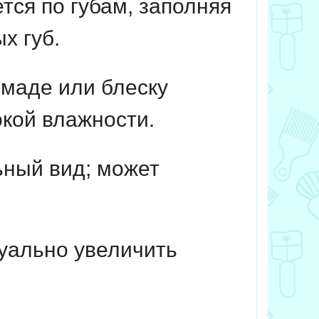
тся по губам, заполняя
х губ.
маде или блеску
окой влажности.
ьный вид; может
уально увеличить