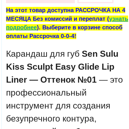
На этот товар доступна РАССРОЧКА НА 4
МЕСЯЦА Без комиссий и переплат (
узнать
подробнее
). Выберите в корзине способ
оплаты Рассрочка 0-0-4!
Карандаш для губ
Sen Sulu
Kiss Sculpt Easy Glide Lip
Liner — Оттенок №01
— это
профессиональный
инструмент для создания
безупречного контура,