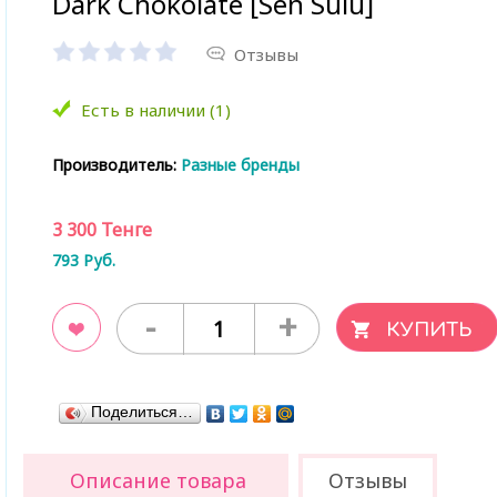
Dark Chokolate [Sen Sulu]
Отзывы
Есть в наличии (1)
Производитель:
Разные бренды
3 300
Тенге
793
Руб.
-
+
ладки
Поделиться…
Описание товара
Отзывы