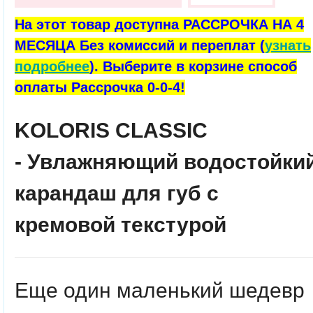
На этот товар доступна РАССРОЧКА НА 4
МЕСЯЦА Без комиссий и переплат (
узнать
подробнее
). Выберите в корзине способ
оплаты Рассрочка 0-0-4!
KOLORIS CLASSIC
-
Увлажняющий водостойки
карандаш для губ с
кремовой текстурой
Еще один маленький шедевр